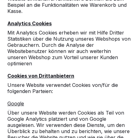
Beispiel an die Funktionalitäten wie Warenkorb und
Kasse.
Analytics Cookies
Mit Analytics Cookies erheben wir mit Hilfe Dritter
Statistiken über die Nutzung unseres Webshops von
Gebrauchern. Durch die Analyse der
Tischtennistische, Bänke und
Websitebenutzer können wir auch weiterhin
unseren Webshop zum Vorteil unserer Kunden
Spieltische aus Beton.
optimieren
Bestellen Sie direkt beim Hersteller der
robustesten Spieltische.
Cookies von Drittanbietern
Unsere Tische ansehen -->
Unsere Website verwendet Cookies von/für die
folgenden Parteien:
Google
Über unsere Website werden Cookies als Teil von
Google Analytics platziert und von Google
Entdecken Sie unser komplettes
ausgelesen. Wir verwenden diese Dienste, um den
Sortiment
Überblick zu behalten und zu berichten, wie unsere
Besucher die Website nutzen und wie sie über die