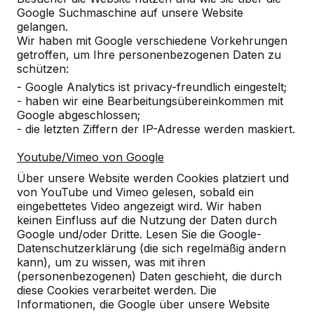
Google Suchmaschine auf unsere Website
gelangen.
Wir haben mit Google verschiedene Vorkehrungen
getroffen, um Ihre personenbezogenen Daten zu
schützen:
- Google Analytics ist privacy-freundlich eingestelt;
- haben wir eine Bearbeitungsübereinkommen mit
Google abgeschlossen;
- die letzten Ziffern der IP-Adresse werden maskiert.
Youtube/Vimeo von Google
Tischtennistische -->
Fußvolleyball -->
Über unsere Website werden Cookies platziert und
Spieltische für endlosen
Bestellen Sie den Beto
von YouTube und Vimeo gelesen, sobald ein
Spielspaß im Freien:
Fußvolleyballtisch direk
eingebettetes Video angezeigt wird. Wir haben
wetterbeständig,
beim Hersteller und erh
keinen Einfluss auf die Nutzung der Daten durch
Google und/oder Dritte. Lesen Sie die Google-
außerordentlich stabil. Die ideale
den maximalen Service.
Datenschutzerklärung (die sich regelmäßig ändern
Wahl.
endlo...
kann), um zu wissen, was mit ihren
(personenbezogenen) Daten geschieht, die durch
diese Cookies verarbeitet werden. Die
Informationen, die Google über unsere Website