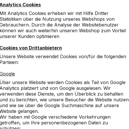
Analytics Cookies
Mit Analytics Cookies erheben wir mit Hilfe Dritter
10
Statistiken über die Nutzung unseres Webshops von
Gebrauchern. Durch die Analyse der Websitebenutzer
können wir auch weiterhin unseren Webshop zum Vorteil
unserer Kunden optimieren
10
Cookies von Drittanbietern
Qualitativ sehr hochwertig
Unsere Website verwendet Cookies von/für die folgenden
Parteien:
Google
Über unsere Website werden Cookies als Teil von Google
8
Analytics platziert und von Google ausgelesen. Wir
Bisher ist dieses Produkt
verwenden diese Dienste, um den Überblick zu behalten
und man kann schön dran si
und zu berichten, wie unsere Besucher die Website nutzen
man nur empfehlen.
und wie sie über die Google Suchmaschine auf unsere
Website gelangen.
Wir haben mit Google verschiedene Vorkehrungen
getroffen, um Ihre personenbezogenen Daten zu
schützen: