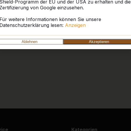
Shield-Programm der EU und der USA zu erhalten und die
Wir sind ganz begeistert üb
Zertifizierung von Google einzusehen.
Die Anlieferung war super;
den besten Standort zu ste
Für weitere Informationen können Sie unsere
bespielt. Tolle Produkte u
Datenschutzerklärung lesen:
Anzeigen
zur Verfügung. So ist ein 
möglich!
Ortsgemeinde Stadtkyll
Ablehnen
Akzeptieren
9
Tolles Produkt, witterungs
10
War alles Bestens. Liefer
vollsten Zufriedenheit.
Wir werden weitere Produk
Trägerverein Schlossfre
vice
Kategorien