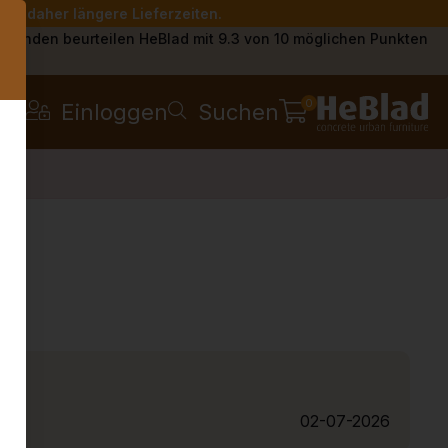
Sie daher längere Lieferzeiten.
s
Kunden beurteilen HeBlad mit 9.3 von 10 möglichen Punkten
0
Einloggen
Suchen
z'
02-07-2026