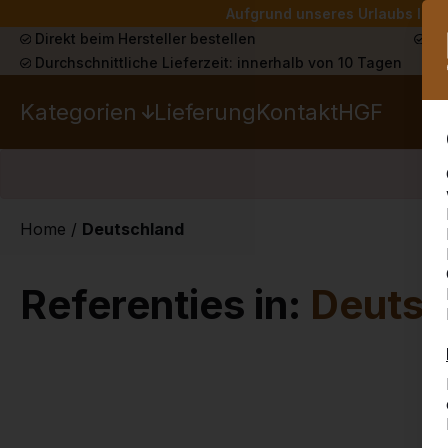
Aufgrund unseres Urlaubs liefe
Direkt beim Hersteller bestellen
Sch
Durchschnittliche Lieferzeit: innerhalb von 10 Tagen
Kategorien
Lieferung
Kontakt
HGF
Home
/
Deutschland
Referenties in:
Deutsc