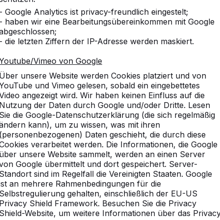
10
- Google Analytics ist privacy-freundlich eingestelt;
- haben wir eine Bearbeitungsübereinkommen mit Google
abgeschlossen;
- die letzten Ziffern der IP-Adresse werden maskiert.
Youtube/Vimeo von Google
10
Über unsere Website werden Cookies platziert und von
dieses war die erste Bestel
YouTube und Vimeo gelesen, sobald ein eingebettetes
Gabi Baxpehler
Video angezeigt wird. Wir haben keinen Einfluss auf die
Nutzung der Daten durch Google und/oder Dritte. Lesen
Sie die Google-Datenschutzerklärung (die sich regelmäßig
ändern kann), um zu wissen, was mit ihren
10
(personenbezogenen) Daten geschieht, die durch diese
Die Tischgruppen stehen s
Cookies verarbeitet werden. Die Informationen, die Google
sehr gut angenommen. Wir 
über unsere Website sammelt, werden an einen Server
Picknicksets.
von Google übermittelt und dort gespeichert. Server-
Grundschule Friedrichsth
Standort sind im Regelfall die Vereinigten Staaten. Google
ist an mehrere Rahmenbedingungen für die
Selbstregulierung gehalten, einschließlich der EU-US
Privacy Shield Framework. Besuchen Sie die Privacy
10
Shield-Website, um weitere Informationen über das Privac