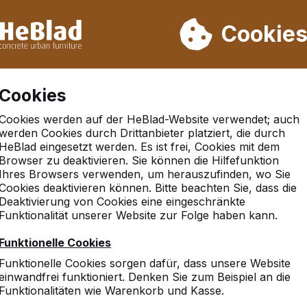
rn wir von Woche 31 bis Woche 33 nicht. Bitte berücksichtigen 
on mehr als 30.000 Produkten verkauft
Cookie
Cookies
Cookies werden auf der HeBlad-Website verwendet; auch
Geen referenties gevonden in 'gegenuber-der-spielplat
werden Cookies durch Drittanbieter platziert, die durch
HeBlad eingesetzt werden. Es ist frei, Cookies mit dem
Browser zu deaktivieren. Sie können die Hilfefunktion
Ihres Browsers verwenden, um herauszufinden, wo Sie
Cookies deaktivieren können. Bitte beachten Sie, dass die
hland
Deaktivierung von Cookies eine eingeschränkte
Funktionalität unserer Website zur Folge haben kann.
Funktionelle Cookies
Funktionelle Cookies sorgen dafür, dass unsere Website
10
einwandfrei funktioniert. Denken Sie zum Beispiel an die
Funktionalitäten wie Warenkorb und Kasse.