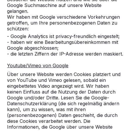
Google Suchmaschine auf unsere Website
gelangen.
Wir haben mit Google verschiedene Vorkehrungen
getroffen, um Ihre personenbezogenen Daten zu
schützen:
- Google Analytics ist privacy-freundlich eingestelt;
- haben wir eine Bearbeitungsübereinkommen mit
Google abgeschlossen;
- die letzten Ziffern der IP-Adresse werden maskiert.
Youtube/Vimeo von Google
Über unsere Website werden Cookies platziert und
von YouTube und Vimeo gelesen, sobald ein
eingebettetes Video angezeigt wird. Wir haben
keinen Einfluss auf die Nutzung der Daten durch
Google und/oder Dritte. Lesen Sie die Google-
Datenschutzerklärung (die sich regelmäßig ändern
Referenzen
kann), um zu wissen, was mit ihren
(personenbezogenen) Daten geschieht, die durch
diese Cookies verarbeitet werden. Die
Unsere Produkte finden Sie in ganz Europa
Informationen, die Google über unsere Website
und darüber hinaus. Sehen Sie hier, wo Sie