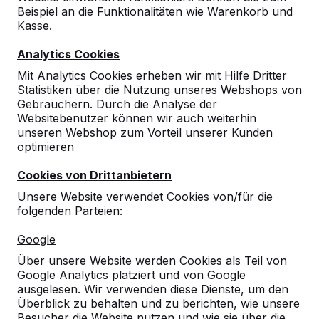
Beispiel an die Funktionalitäten wie Warenkorb und
10
Kasse.
Angefragt, bestellt, Aufstellorte besprochen
Analytics Cookies
und ganz kurzfristig geliefert bekommen.
Alles hat super geklappt! Die Bänke sind
Mit Analytics Cookies erheben wir mit Hilfe Dritter
super!
Statistiken über die Nutzung unseres Webshops von
07-
Gebrauchern. Durch die Analyse der
Schwindt, Vorsitzender des
03-
Websitebenutzer können wir auch weiterhin
Fördervereins Gymnasium Hennef
2022
unseren Webshop zum Vorteil unserer Kunden
optimieren
Cookies von Drittanbietern
10
Unsere Website verwendet Cookies von/für die
Wir haben schon einige Bänke gekauft,
folgenden Parteien:
welche bei uns im Stadtgebiet stehen. Sie
sehen einfach ansprechend aus und sind sehr
Google
robust.
Über unsere Website werden Cookies als Teil von
Bettina Blum
12-05-2021
Google Analytics platziert und von Google
ausgelesen. Wir verwenden diese Dienste, um den
Überblick zu behalten und zu berichten, wie unsere
Besucher die Website nutzen und wie sie über die