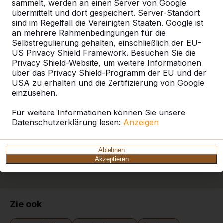
sammelt, werden an einen Server von Google
ein HeBlad-Produkt in Ihrer Nähe finden.
übermittelt und dort gespeichert. Server-Standort
sind im Regelfall die Vereinigten Staaten. Google ist
Produkt
an mehrere Rahmenbedingungen für die
Selbstregulierung gehalten, einschließlich der EU-
Alles anzeigen
US Privacy Shield Framework. Besuchen Sie die
Privacy Shield-Website, um weitere Informationen
Kategorie
über das Privacy Shield-Programm der EU und der
USA zu erhalten und die Zertifizierung von Google
einzusehen.
Alles anzeigen
Für weitere Informationen können Sie unsere
Datenschutzerklärung lesen:
Anzeigen
Ort oder Postleitzahl suchen
Ablehnen
Akzeptieren
Zie ook