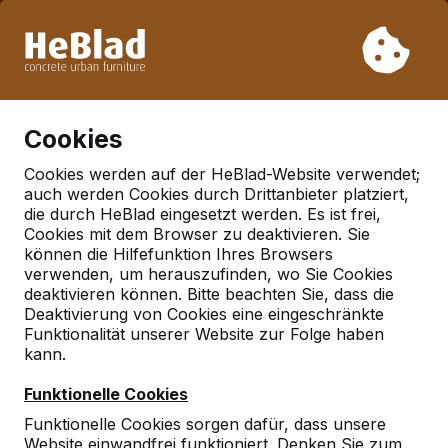
Aufgrund unseres Urlaubs liefern wir von Woche 31 bis
Woche 33 nicht. Bitte berücksichtigen Sie daher längere
Lieferzeiten.
Schon mehr als 30.000 Produkten verkauft
0
Cookies
Cookies werden auf der HeBlad-Website verwendet;
auch werden Cookies durch Drittanbieter platziert,
Deutschland
die durch HeBlad eingesetzt werden. Es ist frei,
Cookies mit dem Browser zu deaktivieren. Sie
Referenties in:
Hennef
können die Hilfefunktion Ihres Browsers
verwenden, um herauszufinden, wo Sie Cookies
deaktivieren können. Bitte beachten Sie, dass die
Deaktivierung von Cookies eine eingeschränkte
Funktionalität unserer Website zur Folge haben
kann.
Funktionelle Cookies
Funktionelle Cookies sorgen dafür, dass unsere
Website einwandfrei funktioniert. Denken Sie zum