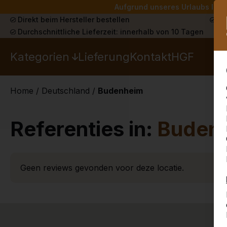
Aufgrund unseres Urlaubs liefe
Direkt beim Hersteller bestellen
Sch
Durchschnittliche Lieferzeit: innerhalb von 10 Tagen
Kategorien
Lieferung
Kontakt
HGF
Home
/
Deutschland
/
Budenheim
Referenties in:
Buden
Geen reviews gevonden voor deze locatie.