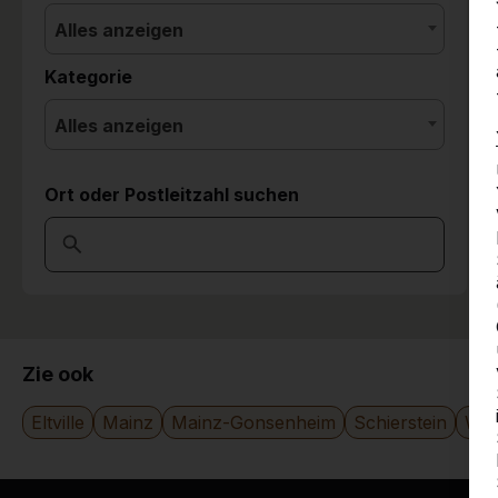
Alles anzeigen
Kategorie
Alles anzeigen
Ort oder Postleitzahl suchen
Zie ook
Eltville
Mainz
Mainz-Gonsenheim
Schierstein
Wie