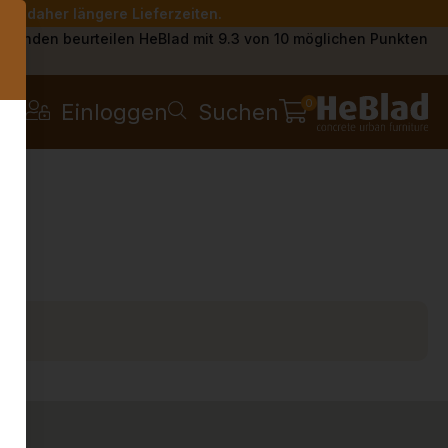
Sie daher längere Lieferzeiten.
s
Kunden beurteilen HeBlad mit 9.3 von 10 möglichen Punkten
0
Einloggen
Suchen