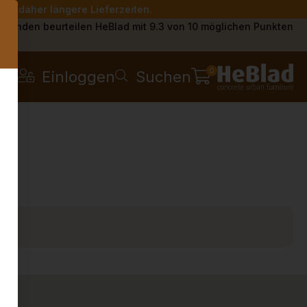
Sie daher längere Lieferzeiten.
s
Kunden beurteilen HeBlad mit 9.3 von 10 möglichen Punkten
0
Einloggen
Suchen