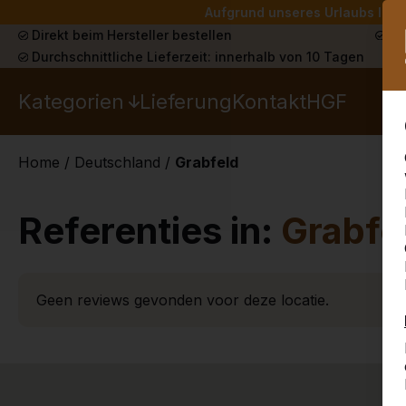
Aufgrund unseres Urlaubs liefe
Direkt beim Hersteller bestellen
Sch
Durchschnittliche Lieferzeit: innerhalb von 10 Tagen
Kategorien
Lieferung
Kontakt
HGF
Home
/
Deutschland
/
Grabfeld
Referenties in:
Grabfe
Geen reviews gevonden voor deze locatie.