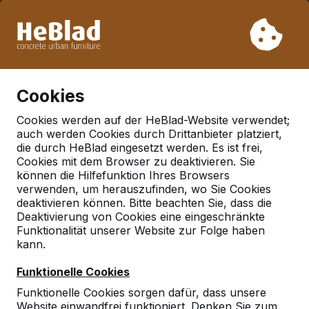
Aufgrund unseres Urlaubs liefern wir von Woche 31 bis
Woche 33 nicht. Bitte berücksichtigen Sie daher längere
Lieferzeiten.
Schon mehr als 30.000 Produkten verkauft
0
Cookies
Cookies werden auf der HeBlad-Website verwendet;
auch werden Cookies durch Drittanbieter platziert,
Deutschland
die durch HeBlad eingesetzt werden. Es ist frei,
Cookies mit dem Browser zu deaktivieren. Sie
Referenties in:
Wurzen ot
können die Hilfefunktion Ihres Browsers
nitzschka
verwenden, um herauszufinden, wo Sie Cookies
deaktivieren können. Bitte beachten Sie, dass die
Deaktivierung von Cookies eine eingeschränkte
Funktionalität unserer Website zur Folge haben
Geen reviews gevonden voor deze
kann.
locatie.
Funktionelle Cookies
Funktionelle Cookies sorgen dafür, dass unsere
Website einwandfrei funktioniert. Denken Sie zum