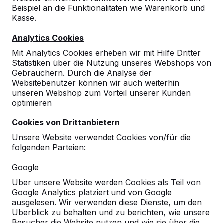
Beispiel an die Funktionalitäten wie Warenkorb und
Kasse.
Analytics Cookies
Mit Analytics Cookies erheben wir mit Hilfe Dritter
Statistiken über die Nutzung unseres Webshops von
Gebrauchern. Durch die Analyse der
Websitebenutzer können wir auch weiterhin
unseren Webshop zum Vorteil unserer Kunden
optimieren
Cookies von Drittanbietern
Unsere Website verwendet Cookies von/für die
folgenden Parteien:
Referenzen
Google
Über unsere Website werden Cookies als Teil von
Unsere Produkte finden Sie in ganz Europa
Google Analytics platziert und von Google
und darüber hinaus. Sehen Sie hier, wo Sie
ausgelesen. Wir verwenden diese Dienste, um den
ein HeBlad-Produkt in Ihrer Nähe finden.
Überblick zu behalten und zu berichten, wie unsere
Besucher die Website nutzen und wie sie über die