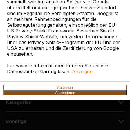
sammelt, werden an einen Server von Google
HeBlad Deutschland
übermittelt und dort gespeichert. Server-Standort
Diekerstraße 97
sind im Regelfall die Vereinigten Staaten. Google ist
42781 Haan
an mehrere Rahmenbedingungen für die
Deutschland
Selbstregulierung gehalten, einschließlich der EU-
US Privacy Shield Framework. Besuchen Sie die
Privacy Shield-Website, um weitere Informationen
+49 212 934 77 25
über das Privacy Shield-Programm der EU und der
info@HeBlad.de
USA zu erhalten und die Zertifizierung von Google
einzusehen.
Für weitere Informationen können Sie unsere
Datenschutzerklärung lesen:
Anzeigen
Kundenservice
Ablehnen
Akzeptieren
Kategorien
Sonstige