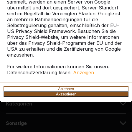
sammelt, werden an einen Server von Google
HeBlad Deutschland
übermittelt und dort gespeichert. Server-Standort
Diekerstraße 97
sind im Regelfall die Vereinigten Staaten. Google ist
42781 Haan
an mehrere Rahmenbedingungen für die
Deutschland
Selbstregulierung gehalten, einschließlich der EU-
US Privacy Shield Framework. Besuchen Sie die
Privacy Shield-Website, um weitere Informationen
+49 212 934 77 25
über das Privacy Shield-Programm der EU und der
info@HeBlad.de
USA zu erhalten und die Zertifizierung von Google
einzusehen.
Für weitere Informationen können Sie unsere
Datenschutzerklärung lesen:
Anzeigen
Kundenservice
Ablehnen
Akzeptieren
Kategorien
Sonstige