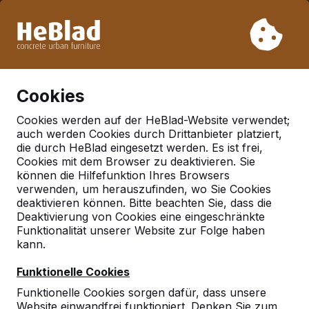
Aufgrund unseres Urlaubs liefern wir von Woche 31 bis
Woche 33 nicht. Bitte berücksichtigen Sie daher längere
Lieferzeiten.
Schon mehr als 30.000 Produkten verkauft
0
Cookies
Cookies werden auf der HeBlad-Website verwendet;
auch werden Cookies durch Drittanbieter platziert,
Deutschland
die durch HeBlad eingesetzt werden. Es ist frei,
Cookies mit dem Browser zu deaktivieren. Sie
Referenties in:
Emmerich
können die Hilfefunktion Ihres Browsers
am rhein
verwenden, um herauszufinden, wo Sie Cookies
deaktivieren können. Bitte beachten Sie, dass die
Deaktivierung von Cookies eine eingeschränkte
Funktionalität unserer Website zur Folge haben
Geen reviews gevonden voor deze
kann.
locatie.
Funktionelle Cookies
Funktionelle Cookies sorgen dafür, dass unsere
Website einwandfrei funktioniert. Denken Sie zum