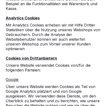
Beispiel an die Funktionalitäten wie Warenkorb und
Kasse.
Analytics Cookies
Mit Analytics Cookies erheben wir mit Hilfe Dritter
Statistiken über die Nutzung unseres Webshops von
Gebrauchern. Durch die Analyse der
Websitebenutzer können wir auch weiterhin
unseren Webshop zum Vorteil unserer Kunden
optimieren
Cookies von Drittanbietern
Unsere Website verwendet Cookies von/für die
folgenden Parteien:
Referenzen
Google
Über unsere Website werden Cookies als Teil von
Unsere Produkte finden Sie in ganz Europa
Google Analytics platziert und von Google
und darüber hinaus. Sehen Sie hier, wo Sie
ausgelesen. Wir verwenden diese Dienste, um den
ein HeBlad-Produkt in Ihrer Nähe finden.
Überblick zu behalten und zu berichten, wie unsere
Besucher die Website nutzen und wie sie über die