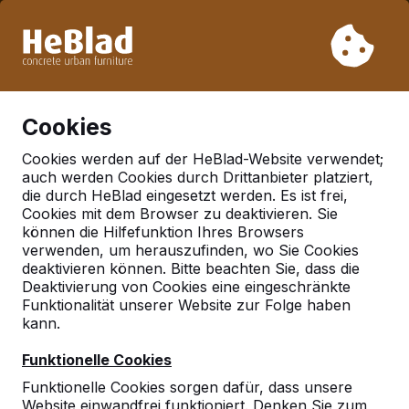
Aufgrund unseres Urlaubs liefern wir von Woche 31 bis
Woche 33 nicht. Bitte berücksichtigen Sie daher längere
Lieferzeiten.
Schon mehr als 30.000 Produkten verkauft
0
Cookies
Cookies werden auf der HeBlad-Website verwendet;
auch werden Cookies durch Drittanbieter platziert,
Deutschland
die durch HeBlad eingesetzt werden. Es ist frei,
Cookies mit dem Browser zu deaktivieren. Sie
Referenties in:
Anklam
können die Hilfefunktion Ihres Browsers
verwenden, um herauszufinden, wo Sie Cookies
deaktivieren können. Bitte beachten Sie, dass die
Deaktivierung von Cookies eine eingeschränkte
Geen reviews gevonden voor deze
Funktionalität unserer Website zur Folge haben
locatie.
kann.
Funktionelle Cookies
Funktionelle Cookies sorgen dafür, dass unsere
Website einwandfrei funktioniert. Denken Sie zum