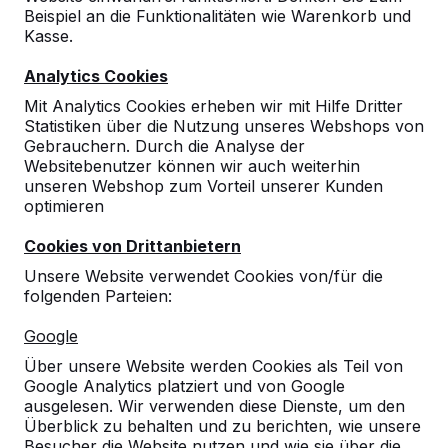
Beispiel an die Funktionalitäten wie Warenkorb und
Kasse.
Analytics Cookies
Mit Analytics Cookies erheben wir mit Hilfe Dritter
Statistiken über die Nutzung unseres Webshops von
Gebrauchern. Durch die Analyse der
Websitebenutzer können wir auch weiterhin
unseren Webshop zum Vorteil unserer Kunden
optimieren
Cookies von Drittanbietern
Unsere Website verwendet Cookies von/für die
folgenden Parteien:
Referenzen
Google
Unsere Produkte finden Sie in ganz Europa
Über unsere Website werden Cookies als Teil von
und darüber hinaus. Sehen Sie hier, wo Sie
Google Analytics platziert und von Google
ein HeBlad-Produkt in Ihrer Nähe finden.
ausgelesen. Wir verwenden diese Dienste, um den
Überblick zu behalten und zu berichten, wie unsere
Produkt
Besucher die Website nutzen und wie sie über die