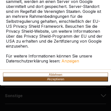
Diekerstraße 97
sammelt, werden an einen Server von Google
42781 Haan
übermittelt und dort gespeichert. Server-Standort
sind im Regelfall die Vereinigten Staaten. Google ist
Deutschland
an mehrere Rahmenbedingungen für die
Selbstregulierung gehalten, einschließlich der EU-
+49 212 934 77 25
US Privacy Shield Framework. Besuchen Sie die
info@HeBlad.de
Privacy Shield-Website, um weitere Informationen
über das Privacy Shield-Programm der EU und der
USA zu erhalten und die Zertifizierung von Google
einzusehen.
Für weitere Informationen können Sie unsere
Datenschutzerklärung lesen:
Anzeigen
Kundenservice
Ablehnen
Kategorien
Akzeptieren
Sonstige