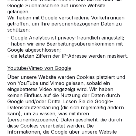
Google Suchmaschine auf unsere Website
gelangen.
Referenzen
Wir haben mit Google verschiedene Vorkehrungen
getroffen, um Ihre personenbezogenen Daten zu
schützen:
Unsere Produkte finden Sie in ganz Europa
- Google Analytics ist privacy-freundlich eingestelt;
und darüber hinaus. Sehen Sie hier, wo Sie
- haben wir eine Bearbeitungsübereinkommen mit
ein HeBlad-Produkt in Ihrer Nähe finden.
Google abgeschlossen;
- die letzten Ziffern der IP-Adresse werden maskiert.
Produkt
Youtube/Vimeo von Google
Alles anzeigen
Über unsere Website werden Cookies platziert und
von YouTube und Vimeo gelesen, sobald ein
Kategorie
eingebettetes Video angezeigt wird. Wir haben
keinen Einfluss auf die Nutzung der Daten durch
Alles anzeigen
Google und/oder Dritte. Lesen Sie die Google-
Datenschutzerklärung (die sich regelmäßig ändern
kann), um zu wissen, was mit ihren
Ort oder Postleitzahl suchen
(personenbezogenen) Daten geschieht, die durch
diese Cookies verarbeitet werden. Die
Informationen, die Google über unsere Website