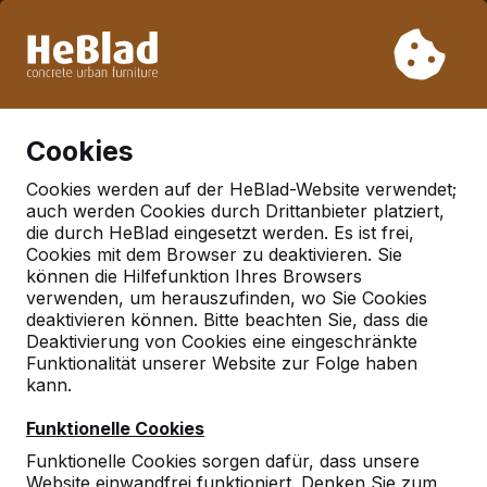
Aufgrund unseres Urlaubs liefern wir von Woche 31 bis
Woche 33 nicht. Bitte berücksichtigen Sie daher längere
Lieferzeiten.
Schon mehr als 30.000 Produkten verkauft
0
Cookies
Cookies werden auf der HeBlad-Website verwendet;
auch werden Cookies durch Drittanbieter platziert,
Deutschland
die durch HeBlad eingesetzt werden. Es ist frei,
Cookies mit dem Browser zu deaktivieren. Sie
Referenties in:
Geeste
können die Hilfefunktion Ihres Browsers
verwenden, um herauszufinden, wo Sie Cookies
deaktivieren können. Bitte beachten Sie, dass die
Deaktivierung von Cookies eine eingeschränkte
Funktionalität unserer Website zur Folge haben
kann.
Funktionelle Cookies
Funktionelle Cookies sorgen dafür, dass unsere
Website einwandfrei funktioniert. Denken Sie zum