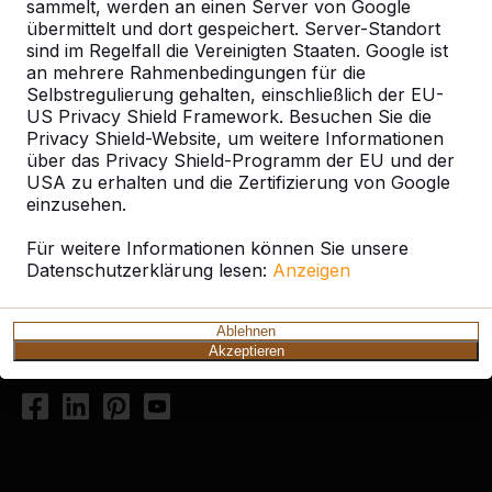
sammelt, werden an einen Server von Google
übermittelt und dort gespeichert. Server-Standort
sind im Regelfall die Vereinigten Staaten. Google ist
an mehrere Rahmenbedingungen für die
Selbstregulierung gehalten, einschließlich der EU-
US Privacy Shield Framework. Besuchen Sie die
Privacy Shield-Website, um weitere Informationen
Kontakt
über das Privacy Shield-Programm der EU und der
USA zu erhalten und die Zertifizierung von Google
HeBlad Deutschland
einzusehen.
Diekerstraße 97
Für weitere Informationen können Sie unsere
42781 Haan
Datenschutzerklärung lesen:
Anzeigen
Deutschland
+49 212 934 77 25
Ablehnen
Akzeptieren
info@HeBlad.de