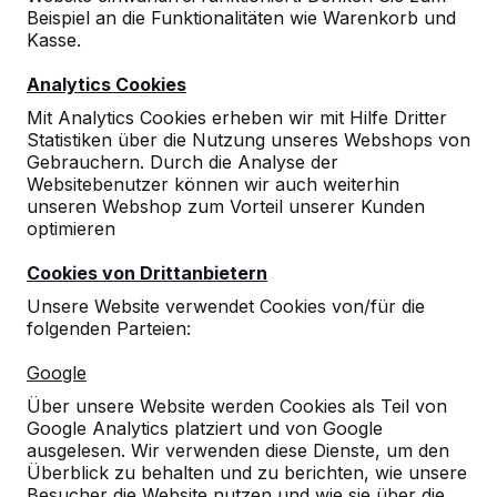
Beispiel an die Funktionalitäten wie Warenkorb und
10
Kasse.
Bis jetzt nur GUTE!
Analytics Cookies
05-03-2021
Mit Analytics Cookies erheben wir mit Hilfe Dritter
Statistiken über die Nutzung unseres Webshops von
Gebrauchern. Durch die Analyse der
10
Websitebenutzer können wir auch weiterhin
unseren Webshop zum Vorteil unserer Kunden
Herzlichen Dank für die Lieferung.
optimieren
Die Aufstellung durch den Fahrer war
Cookies von Drittanbietern
optimal.
27-10-2015
Unsere Website verwendet Cookies von/für die
folgenden Parteien:
Google
Über unsere Website werden Cookies als Teil von
Google Analytics platziert und von Google
ausgelesen. Wir verwenden diese Dienste, um den
Überblick zu behalten und zu berichten, wie unsere
Besucher die Website nutzen und wie sie über die