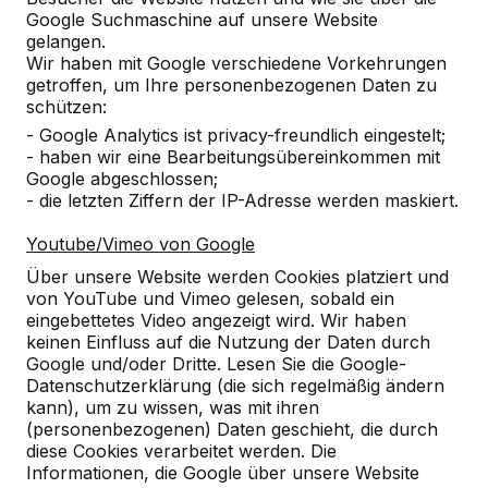
Google Suchmaschine auf unsere Website
gelangen.
Wir haben mit Google verschiedene Vorkehrungen
getroffen, um Ihre personenbezogenen Daten zu
schützen:
- Google Analytics ist privacy-freundlich eingestelt;
- haben wir eine Bearbeitungsübereinkommen mit
Google abgeschlossen;
- die letzten Ziffern der IP-Adresse werden maskiert.
Youtube/Vimeo von Google
Über unsere Website werden Cookies platziert und
Referenzen
von YouTube und Vimeo gelesen, sobald ein
eingebettetes Video angezeigt wird. Wir haben
keinen Einfluss auf die Nutzung der Daten durch
Unsere Produkte finden Sie in ganz Europa
Google und/oder Dritte. Lesen Sie die Google-
und darüber hinaus. Sehen Sie hier, wo Sie
Datenschutzerklärung (die sich regelmäßig ändern
ein HeBlad-Produkt in Ihrer Nähe finden.
kann), um zu wissen, was mit ihren
(personenbezogenen) Daten geschieht, die durch
Produkt
diese Cookies verarbeitet werden. Die
Informationen, die Google über unsere Website