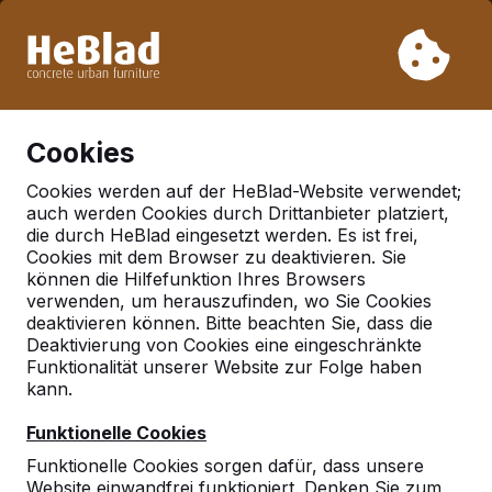
Aufgrund unseres Urlaubs liefern wir von Woche 31 bis
Woche 33 nicht. Bitte berücksichtigen Sie daher längere
Lieferzeiten.
Schon mehr als 30.000 Produkten verkauft
0
Cookies
Cookies werden auf der HeBlad-Website verwendet;
auch werden Cookies durch Drittanbieter platziert,
Deutschland
die durch HeBlad eingesetzt werden. Es ist frei,
Cookies mit dem Browser zu deaktivieren. Sie
Referenties in:
Mannheim
können die Hilfefunktion Ihres Browsers
verwenden, um herauszufinden, wo Sie Cookies
deaktivieren können. Bitte beachten Sie, dass die
Deaktivierung von Cookies eine eingeschränkte
Funktionalität unserer Website zur Folge haben
kann.
Funktionelle Cookies
Funktionelle Cookies sorgen dafür, dass unsere
Website einwandfrei funktioniert. Denken Sie zum