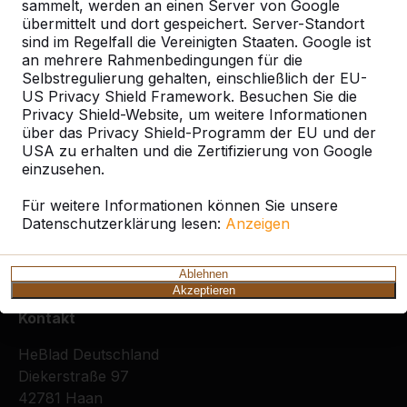
Alles anzeigen
sammelt, werden an einen Server von Google
übermittelt und dort gespeichert. Server-Standort
Kategorie
sind im Regelfall die Vereinigten Staaten. Google ist
an mehrere Rahmenbedingungen für die
Selbstregulierung gehalten, einschließlich der EU-
Alles anzeigen
US Privacy Shield Framework. Besuchen Sie die
Privacy Shield-Website, um weitere Informationen
über das Privacy Shield-Programm der EU und der
Ort oder Postleitzahl suchen
USA zu erhalten und die Zertifizierung von Google
einzusehen.
Für weitere Informationen können Sie unsere
Datenschutzerklärung lesen:
Anzeigen
Ablehnen
Akzeptieren
Kontakt
HeBlad Deutschland
Diekerstraße 97
42781 Haan