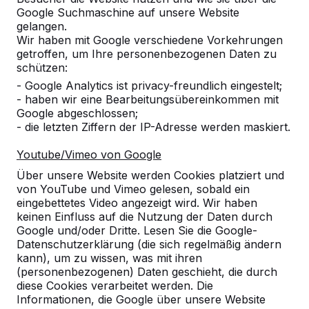
Google Suchmaschine auf unsere Website
gelangen.
Wir haben mit Google verschiedene Vorkehrungen
getroffen, um Ihre personenbezogenen Daten zu
schützen:
- Google Analytics ist privacy-freundlich eingestelt;
Referenzen
- haben wir eine Bearbeitungsübereinkommen mit
Google abgeschlossen;
- die letzten Ziffern der IP-Adresse werden maskiert.
Unsere Produkte finden Sie in ganz Europa
und darüber hinaus. Sehen Sie hier, wo Sie
Youtube/Vimeo von Google
ein HeBlad-Produkt in Ihrer Nähe finden.
Über unsere Website werden Cookies platziert und
von YouTube und Vimeo gelesen, sobald ein
Produkt
eingebettetes Video angezeigt wird. Wir haben
keinen Einfluss auf die Nutzung der Daten durch
Alles anzeigen
Google und/oder Dritte. Lesen Sie die Google-
Datenschutzerklärung (die sich regelmäßig ändern
Kategorie
kann), um zu wissen, was mit ihren
(personenbezogenen) Daten geschieht, die durch
Alles anzeigen
diese Cookies verarbeitet werden. Die
Informationen, die Google über unsere Website