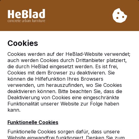
Aufgrund unseres Urlaubs liefern wir von Woche 31 bis
Woche 33 nicht. Bitte berücksichtigen Sie daher längere
Lieferzeiten.
Schon mehr als 30.000 Produkten verkauft
0
Cookies
Cookies werden auf der HeBlad-Website verwendet;
auch werden Cookies durch Drittanbieter platziert,
Deutschland
die durch HeBlad eingesetzt werden. Es ist frei,
Cookies mit dem Browser zu deaktivieren. Sie
Referenties in:
Morsbach
können die Hilfefunktion Ihres Browsers
verwenden, um herauszufinden, wo Sie Cookies
deaktivieren können. Bitte beachten Sie, dass die
Deaktivierung von Cookies eine eingeschränkte
Funktionalität unserer Website zur Folge haben
kann.
Funktionelle Cookies
Funktionelle Cookies sorgen dafür, dass unsere
Website einwandfrei funktioniert. Denken Sie zum