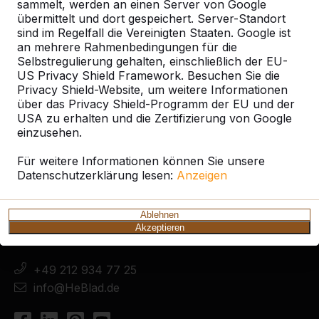
sammelt, werden an einen Server von Google
Ort oder Postleitzahl suchen
übermittelt und dort gespeichert. Server-Standort
sind im Regelfall die Vereinigten Staaten. Google ist
an mehrere Rahmenbedingungen für die
Selbstregulierung gehalten, einschließlich der EU-
US Privacy Shield Framework. Besuchen Sie die
Privacy Shield-Website, um weitere Informationen
über das Privacy Shield-Programm der EU und der
USA zu erhalten und die Zertifizierung von Google
einzusehen.
Kontakt
Für weitere Informationen können Sie unsere
Datenschutzerklärung lesen:
Anzeigen
HeBlad Deutschland
Diekerstraße 97
Ablehnen
42781 Haan
Akzeptieren
Deutschland
+49 212 934 77 25
info@HeBlad.de