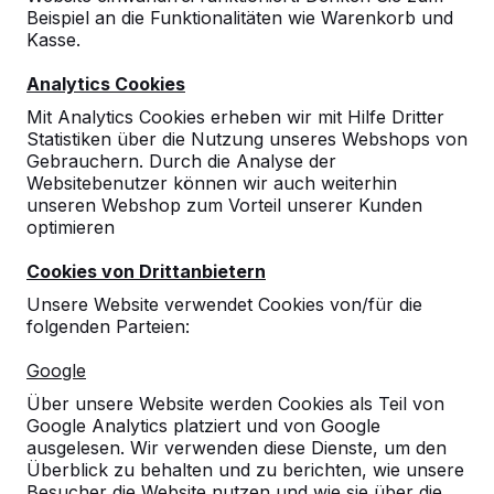
Beispiel an die Funktionalitäten wie Warenkorb und
9
Kasse.
Es war das erste Produkt das ich von Ihrer
Analytics Cookies
Firma bezogen habe. Das Erscheinungsbild
und die Haptik sind sehr gut. Ich kann Sie
Mit Analytics Cookies erheben wir mit Hilfe Dritter
weiterempfehlen.
Statistiken über die Nutzung unseres Webshops von
Michael Rödder
08-05-2025
Gebrauchern. Durch die Analyse der
Websitebenutzer können wir auch weiterhin
unseren Webshop zum Vorteil unserer Kunden
optimieren
Cookies von Drittanbietern
Unsere Website verwendet Cookies von/für die
folgenden Parteien:
Google
Über unsere Website werden Cookies als Teil von
Google Analytics platziert und von Google
ausgelesen. Wir verwenden diese Dienste, um den
Überblick zu behalten und zu berichten, wie unsere
Besucher die Website nutzen und wie sie über die