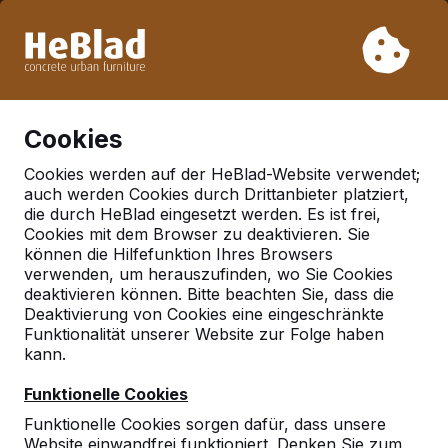
Aufgrund unseres Urlaubs liefern wir von Woche 31 bis
Woche 33 nicht. Bitte berücksichtigen Sie daher längere
Lieferzeiten.
Schon mehr als 30.000 Produkten verkauft
0
Cookies
Cookies werden auf der HeBlad-Website verwendet;
auch werden Cookies durch Drittanbieter platziert,
Deutschland
die durch HeBlad eingesetzt werden. Es ist frei,
Cookies mit dem Browser zu deaktivieren. Sie
Referenties in:
Hurth
können die Hilfefunktion Ihres Browsers
verwenden, um herauszufinden, wo Sie Cookies
deaktivieren können. Bitte beachten Sie, dass die
Deaktivierung von Cookies eine eingeschränkte
Funktionalität unserer Website zur Folge haben
kann.
Funktionelle Cookies
Funktionelle Cookies sorgen dafür, dass unsere
Website einwandfrei funktioniert. Denken Sie zum