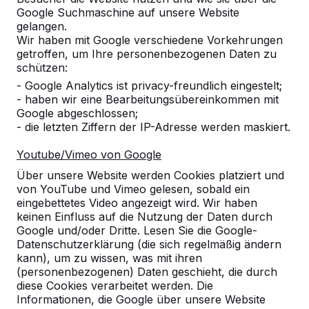
Google Suchmaschine auf unsere Website
gelangen.
Wir haben mit Google verschiedene Vorkehrungen
getroffen, um Ihre personenbezogenen Daten zu
schützen:
- Google Analytics ist privacy-freundlich eingestelt;
- haben wir eine Bearbeitungsübereinkommen mit
Google abgeschlossen;
Referenzen
- die letzten Ziffern der IP-Adresse werden maskiert.
Youtube/Vimeo von Google
Unsere Produkte finden Sie in ganz Europa
und darüber hinaus. Sehen Sie hier, wo Sie
Über unsere Website werden Cookies platziert und
ein HeBlad-Produkt in Ihrer Nähe finden.
von YouTube und Vimeo gelesen, sobald ein
eingebettetes Video angezeigt wird. Wir haben
keinen Einfluss auf die Nutzung der Daten durch
Produkt
Google und/oder Dritte. Lesen Sie die Google-
Datenschutzerklärung (die sich regelmäßig ändern
Alles anzeigen
kann), um zu wissen, was mit ihren
(personenbezogenen) Daten geschieht, die durch
Kategorie
diese Cookies verarbeitet werden. Die
Informationen, die Google über unsere Website
Alles anzeigen