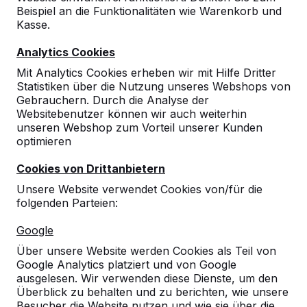
Beispiel an die Funktionalitäten wie Warenkorb und
10
Kasse.
Die Bestellung lief reibungslos. Die Unterlagen
Analytics Cookies
zur Bestellung waren in ca. 5 Minuten auf
meinem Computer. Der Fahrer war besonders
Mit Analytics Cookies erheben wir mit Hilfe Dritter
freundlich. Es war eine Freude mit ihm die
Statistiken über die Nutzung unseres Webshops von
Schachtische aufzustellen. Alles ist gelungen.
Gebrauchern. Durch die Analyse der
Ich bin sehr zufrieden!
Websitebenutzer können wir auch weiterhin
Peter Josef Printz
25-03-2021
unseren Webshop zum Vorteil unserer Kunden
optimieren
Cookies von Drittanbietern
Unsere Website verwendet Cookies von/für die
folgenden Parteien:
Google
Über unsere Website werden Cookies als Teil von
Google Analytics platziert und von Google
ausgelesen. Wir verwenden diese Dienste, um den
Überblick zu behalten und zu berichten, wie unsere
Besucher die Website nutzen und wie sie über die