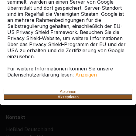
sammelt, werden an einen Server von Google
übermittelt und dort gespeichert. Server-Standort
sind im Regelfall die Vereinigten Staaten. Google ist
Ort oder Postleitzahl suchen
an mehrere Rahmenbedingungen für die
Selbstregulierung gehalten, einschließlich der EU-
US Privacy Shield Framework. Besuchen Sie die
Privacy Shield-Website, um weitere Informationen
über das Privacy Shield-Programm der EU und der
USA zu erhalten und die Zertifizierung von Google
einzusehen.
Zie ook
Für weitere Informationen können Sie unsere
Datenschutzerklärung lesen:
Anzeigen
Frechen
Köln
Ablehnen
Akzeptieren
Kontakt
HeBlad Deutschland