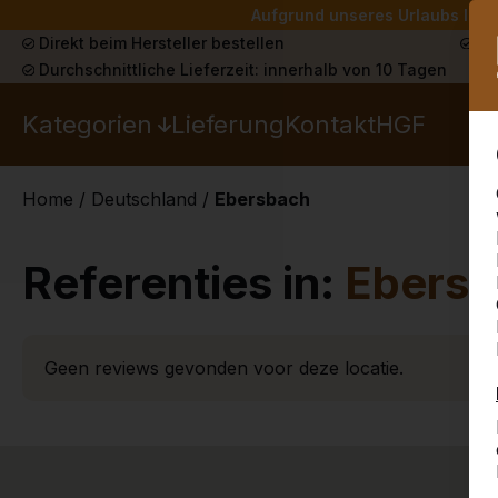
Aufgrund unseres Urlaubs liefe
Direkt beim Hersteller bestellen
Sch
Durchschnittliche Lieferzeit: innerhalb von 10 Tagen
Kategorien
Lieferung
Kontakt
HGF
Home
/
Deutschland
/
Ebersbach
Referenties in:
Ebers
Geen reviews gevonden voor deze locatie.