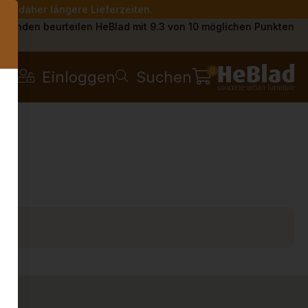
Sie daher längere Lieferzeiten.
s
Kunden beurteilen HeBlad mit 9.3 von 10 möglichen Punkten
0
Einloggen
Suchen