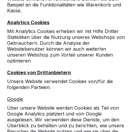
Beispiel an die Funktionalitäten wie Warenkorb und
Kasse.
Analytics Cookies
Mit Analytics Cookies erheben wir mit Hilfe Dritter
Statistiken über die Nutzung unseres Webshops von
Gebrauchern. Durch die Analyse der
Websitebenutzer können wir auch weiterhin
unseren Webshop zum Vorteil unserer Kunden
optimieren
Cookies von Drittanbietern
Unsere Website verwendet Cookies von/für die
folgenden Parteien:
Referenzen
Google
Über unsere Website werden Cookies als Teil von
Unsere Produkte finden Sie in ganz Europa
Google Analytics platziert und von Google
und darüber hinaus. Sehen Sie hier, wo Sie
ausgelesen. Wir verwenden diese Dienste, um den
ein HeBlad-Produkt in Ihrer Nähe finden.
Überblick zu behalten und zu berichten, wie unsere
Besucher die Website nutzen und wie sie über die