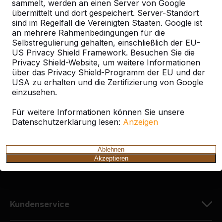
sammelt, werden an einen Server von Google
übermittelt und dort gespeichert. Server-Standort
sind im Regelfall die Vereinigten Staaten. Google ist
an mehrere Rahmenbedingungen für die
Selbstregulierung gehalten, einschließlich der EU-
Kontakt
US Privacy Shield Framework. Besuchen Sie die
Privacy Shield-Website, um weitere Informationen
HeBlad Deutschland
über das Privacy Shield-Programm der EU und der
Diekerstraße 97
USA zu erhalten und die Zertifizierung von Google
42781 Haan
einzusehen.
Deutschland
Für weitere Informationen können Sie unsere
Datenschutzerklärung lesen:
Anzeigen
+49 212 934 77 25
info@HeBlad.de
Ablehnen
Akzeptieren
Kundenservice