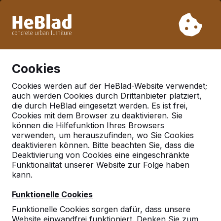
Aufgrund unseres Urlaubs liefern wir von Woche 31 bis
Woche 33 nicht. Bitte berücksichtigen Sie daher längere
Lieferzeiten.
Schon mehr als 30.000 Produkten verkauft
0
Cookies
Cookies werden auf der HeBlad-Website verwendet;
auch werden Cookies durch Drittanbieter platziert,
Deutschland
die durch HeBlad eingesetzt werden. Es ist frei,
Cookies mit dem Browser zu deaktivieren. Sie
Referenties in:
können die Hilfefunktion Ihres Browsers
Norderstedt
verwenden, um herauszufinden, wo Sie Cookies
deaktivieren können. Bitte beachten Sie, dass die
Deaktivierung von Cookies eine eingeschränkte
Funktionalität unserer Website zur Folge haben
Geen reviews gevonden voor deze
kann.
locatie.
Funktionelle Cookies
Funktionelle Cookies sorgen dafür, dass unsere
Website einwandfrei funktioniert. Denken Sie zum