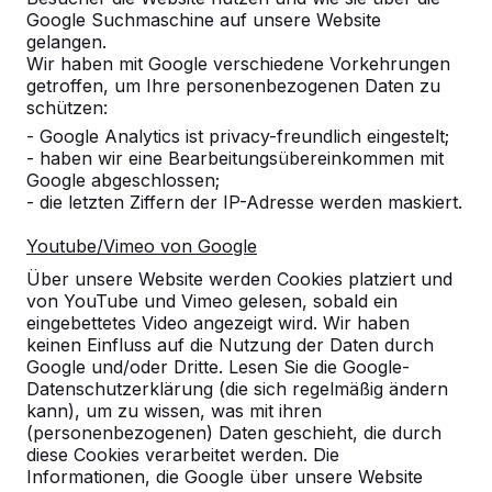
Google Suchmaschine auf unsere Website
gelangen.
Wir haben mit Google verschiedene Vorkehrungen
getroffen, um Ihre personenbezogenen Daten zu
schützen:
- Google Analytics ist privacy-freundlich eingestelt;
- haben wir eine Bearbeitungsübereinkommen mit
Google abgeschlossen;
- die letzten Ziffern der IP-Adresse werden maskiert.
Youtube/Vimeo von Google
Tischtennistische -->
Fußvolleyball -->
Über unsere Website werden Cookies platziert und
Spieltische für endlosen
Bestellen Sie den Beto
von YouTube und Vimeo gelesen, sobald ein
Spielspaß im Freien:
Fußvolleyballtisch direk
eingebettetes Video angezeigt wird. Wir haben
wetterbeständig,
beim Hersteller und erh
keinen Einfluss auf die Nutzung der Daten durch
Google und/oder Dritte. Lesen Sie die Google-
außerordentlich stabil. Die ideale
den maximalen Service.
Datenschutzerklärung (die sich regelmäßig ändern
Wahl.
endlo...
kann), um zu wissen, was mit ihren
(personenbezogenen) Daten geschieht, die durch
diese Cookies verarbeitet werden. Die
Informationen, die Google über unsere Website