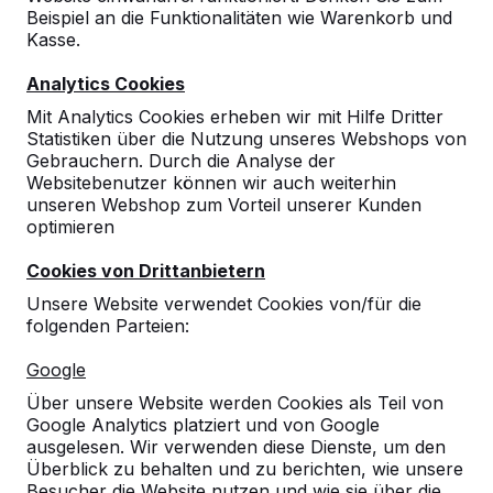
Beispiel an die Funktionalitäten wie Warenkorb und
Kasse.
Analytics Cookies
Mit Analytics Cookies erheben wir mit Hilfe Dritter
Statistiken über die Nutzung unseres Webshops von
Gebrauchern. Durch die Analyse der
Tischtennistische, Bänke und
Websitebenutzer können wir auch weiterhin
unseren Webshop zum Vorteil unserer Kunden
Spieltische aus Beton.
optimieren
Bestellen Sie direkt beim Hersteller der
robustesten Spieltische.
Cookies von Drittanbietern
Unsere Tische ansehen -->
Unsere Website verwendet Cookies von/für die
folgenden Parteien:
Google
Über unsere Website werden Cookies als Teil von
Google Analytics platziert und von Google
Entdecken Sie unser komplettes
ausgelesen. Wir verwenden diese Dienste, um den
Sortiment
Überblick zu behalten und zu berichten, wie unsere
Besucher die Website nutzen und wie sie über die