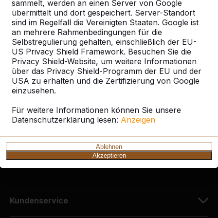
sammelt, werden an einen Server von Google
übermittelt und dort gespeichert. Server-Standort
sind im Regelfall die Vereinigten Staaten. Google ist
an mehrere Rahmenbedingungen für die
Selbstregulierung gehalten, einschließlich der EU-
Kontakt
US Privacy Shield Framework. Besuchen Sie die
Privacy Shield-Website, um weitere Informationen
HeBlad Deutschland
über das Privacy Shield-Programm der EU und der
Diekerstraße 97
USA zu erhalten und die Zertifizierung von Google
42781 Haan
einzusehen.
Deutschland
Für weitere Informationen können Sie unsere
Datenschutzerklärung lesen:
Anzeigen
+49 212 934 77 25
info@HeBlad.de
Ablehnen
Akzeptieren
Kundenservice