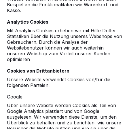
Beispiel an die Funktionalitäten wie Warenkorb und
Kasse.
Analytics Cookies
Mit Analytics Cookies erheben wir mit Hilfe Dritter
Statistiken über die Nutzung unseres Webshops von
Gebrauchern. Durch die Analyse der
Websitebenutzer können wir auch weiterhin
unseren Webshop zum Vorteil unserer Kunden
optimieren
Cookies von Drittanbietern
Unsere Website verwendet Cookies von/für die
folgenden Parteien:
Referenzen
Google
Über unsere Website werden Cookies als Teil von
Unsere Produkte finden Sie in ganz Europa
Google Analytics platziert und von Google
und darüber hinaus. Sehen Sie hier, wo Sie
ausgelesen. Wir verwenden diese Dienste, um den
ein HeBlad-Produkt in Ihrer Nähe finden.
Überblick zu behalten und zu berichten, wie unsere
Besucher die Website nutzen und wie sie über die