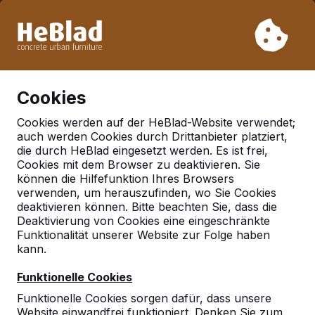
Aufgrund unseres Urlaubs liefern wir von Woche 31 bis
Woche 33 nicht. Bitte berücksichtigen Sie daher längere
Lieferzeiten.
Schon mehr als 30.000 Produkten verkauft
0
Cookies
Cookies werden auf der HeBlad-Website verwendet;
auch werden Cookies durch Drittanbieter platziert,
Deutschland
die durch HeBlad eingesetzt werden. Es ist frei,
Cookies mit dem Browser zu deaktivieren. Sie
Referenties in:
können die Hilfefunktion Ihres Browsers
Hennigsdorf
verwenden, um herauszufinden, wo Sie Cookies
deaktivieren können. Bitte beachten Sie, dass die
Deaktivierung von Cookies eine eingeschränkte
Funktionalität unserer Website zur Folge haben
Geen reviews gevonden voor deze
kann.
locatie.
Funktionelle Cookies
Funktionelle Cookies sorgen dafür, dass unsere
Website einwandfrei funktioniert. Denken Sie zum