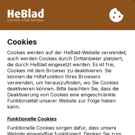
Aufgrund unseres Urlaubs liefern wir von Woche 31 bis
Woche 33 nicht. Bitte berücksichtigen Sie daher längere
Lieferzeiten.
Schon mehr als 30.000 Produkten verkauft
0
Cookies
Cookies werden auf der HeBlad-Website verwendet;
auch werden Cookies durch Drittanbieter platziert,
Deutschland
die durch HeBlad eingesetzt werden. Es ist frei,
Cookies mit dem Browser zu deaktivieren. Sie
Referenties in:
Stelle
können die Hilfefunktion Ihres Browsers
verwenden, um herauszufinden, wo Sie Cookies
deaktivieren können. Bitte beachten Sie, dass die
Deaktivierung von Cookies eine eingeschränkte
Funktionalität unserer Website zur Folge haben
kann.
Funktionelle Cookies
Funktionelle Cookies sorgen dafür, dass unsere
Website einwandfrei funktioniert. Denken Sie zum