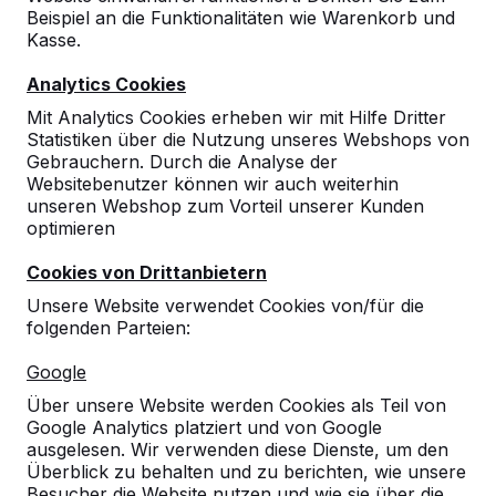
Beispiel an die Funktionalitäten wie Warenkorb und
10
Kasse.
Erfahrungen konnten wir noch nicht
Analytics Cookies
sammeln, aber bisher sind wir voll
auf zufrieden. Platte sieht gut aus, scheint
Mit Analytics Cookies erheben wir mit Hilfe Dritter
Vandalismus sicher zu sein, sonst melden wir
Statistiken über die Nutzung unseres Webshops von
uns wieder!
Gebrauchern. Durch die Analyse der
Alles perfekt!
Websitebenutzer können wir auch weiterhin
13-03-2015
unseren Webshop zum Vorteil unserer Kunden
optimieren
Cookies von Drittanbietern
Unsere Website verwendet Cookies von/für die
folgenden Parteien:
Google
Über unsere Website werden Cookies als Teil von
Google Analytics platziert und von Google
ausgelesen. Wir verwenden diese Dienste, um den
Überblick zu behalten und zu berichten, wie unsere
Besucher die Website nutzen und wie sie über die