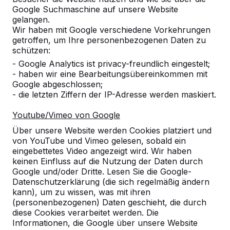
Google Suchmaschine auf unsere Website
gelangen.
Wir haben mit Google verschiedene Vorkehrungen
getroffen, um Ihre personenbezogenen Daten zu
schützen:
- Google Analytics ist privacy-freundlich eingestelt;
- haben wir eine Bearbeitungsübereinkommen mit
Google abgeschlossen;
Referenzen
- die letzten Ziffern der IP-Adresse werden maskiert.
Youtube/Vimeo von Google
Unsere Produkte finden Sie in ganz Europa
und darüber hinaus. Sehen Sie hier, wo Sie
Über unsere Website werden Cookies platziert und
ein HeBlad-Produkt in Ihrer Nähe finden.
von YouTube und Vimeo gelesen, sobald ein
eingebettetes Video angezeigt wird. Wir haben
keinen Einfluss auf die Nutzung der Daten durch
Produkt
Google und/oder Dritte. Lesen Sie die Google-
Datenschutzerklärung (die sich regelmäßig ändern
Alles anzeigen
kann), um zu wissen, was mit ihren
(personenbezogenen) Daten geschieht, die durch
Kategorie
diese Cookies verarbeitet werden. Die
Informationen, die Google über unsere Website
Alles anzeigen