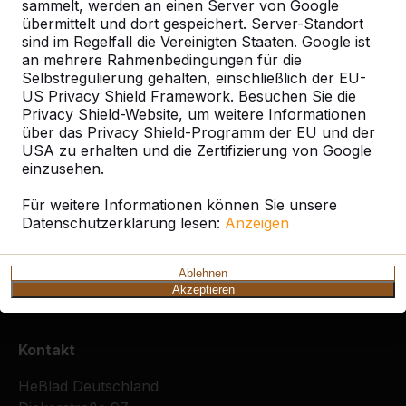
sammelt, werden an einen Server von Google
übermittelt und dort gespeichert. Server-Standort
sind im Regelfall die Vereinigten Staaten. Google ist
Ort oder Postleitzahl suchen
an mehrere Rahmenbedingungen für die
Selbstregulierung gehalten, einschließlich der EU-
US Privacy Shield Framework. Besuchen Sie die
Privacy Shield-Website, um weitere Informationen
über das Privacy Shield-Programm der EU und der
USA zu erhalten und die Zertifizierung von Google
einzusehen.
Zie ook
Für weitere Informationen können Sie unsere
Datenschutzerklärung lesen:
Anzeigen
Meckelfeld
Seevetal - Meckelfeld
Ablehnen
Akzeptieren
Kontakt
HeBlad Deutschland