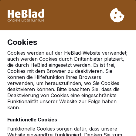
Aufgrund unseres Urlaubs liefern wir von Woche 31 bis
Woche 33 nicht. Bitte berücksichtigen Sie daher längere
Lieferzeiten.
Schon mehr als 30.000 Produkten verkauft
0
Cookies
Cookies werden auf der HeBlad-Website verwendet;
auch werden Cookies durch Drittanbieter platziert,
Deutschland
die durch HeBlad eingesetzt werden. Es ist frei,
Cookies mit dem Browser zu deaktivieren. Sie
Referenties in:
Leimen
können die Hilfefunktion Ihres Browsers
verwenden, um herauszufinden, wo Sie Cookies
deaktivieren können. Bitte beachten Sie, dass die
Deaktivierung von Cookies eine eingeschränkte
Geen reviews gevonden voor deze
Funktionalität unserer Website zur Folge haben
locatie.
kann.
Funktionelle Cookies
Funktionelle Cookies sorgen dafür, dass unsere
Website einwandfrei funktioniert. Denken Sie zum