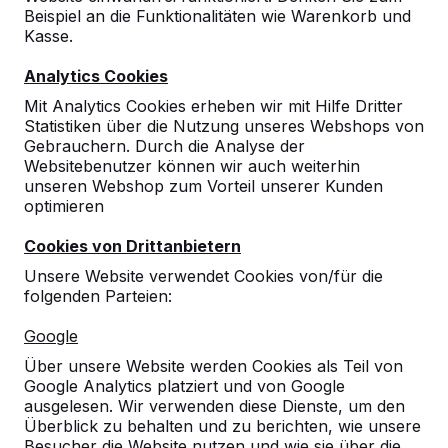
Beispiel an die Funktionalitäten wie Warenkorb und
Kasse.
Analytics Cookies
Mit Analytics Cookies erheben wir mit Hilfe Dritter
Statistiken über die Nutzung unseres Webshops von
Gebrauchern. Durch die Analyse der
Websitebenutzer können wir auch weiterhin
unseren Webshop zum Vorteil unserer Kunden
optimieren
Cookies von Drittanbietern
Unsere Website verwendet Cookies von/für die
folgenden Parteien:
Referenzen
Google
Unsere Produkte finden Sie in ganz Europa
Über unsere Website werden Cookies als Teil von
und darüber hinaus. Sehen Sie hier, wo Sie
Google Analytics platziert und von Google
ein HeBlad-Produkt in Ihrer Nähe finden.
ausgelesen. Wir verwenden diese Dienste, um den
Überblick zu behalten und zu berichten, wie unsere
Produkt
Besucher die Website nutzen und wie sie über die