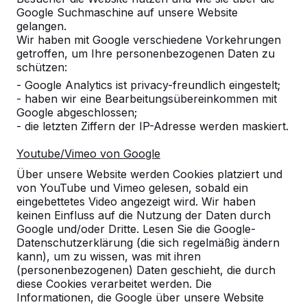
Google Suchmaschine auf unsere Website
Alles anzeigen
gelangen.
Wir haben mit Google verschiedene Vorkehrungen
Kategorie
getroffen, um Ihre personenbezogenen Daten zu
schützen:
Alles anzeigen
- Google Analytics ist privacy-freundlich eingestelt;
- haben wir eine Bearbeitungsübereinkommen mit
Google abgeschlossen;
Ort oder Postleitzahl suchen
- die letzten Ziffern der IP-Adresse werden maskiert.
Youtube/Vimeo von Google
Über unsere Website werden Cookies platziert und
von YouTube und Vimeo gelesen, sobald ein
eingebettetes Video angezeigt wird. Wir haben
keinen Einfluss auf die Nutzung der Daten durch
Google und/oder Dritte. Lesen Sie die Google-
Zie ook
Datenschutzerklärung (die sich regelmäßig ändern
kann), um zu wissen, was mit ihren
Leimen-
OT Maisbach Anfahrt
Sandhausen
(personenbezogenen) Daten geschieht, die durch
Lingental
über Lindenhof
diese Cookies verarbeitet werden. Die
Informationen, die Google über unsere Website