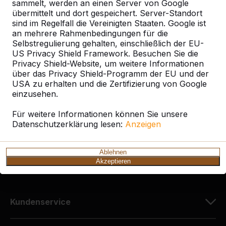
sammelt, werden an einen Server von Google
übermittelt und dort gespeichert. Server-Standort
sind im Regelfall die Vereinigten Staaten. Google ist
an mehrere Rahmenbedingungen für die
Kontakt
Selbstregulierung gehalten, einschließlich der EU-
US Privacy Shield Framework. Besuchen Sie die
HeBlad Deutschland
Privacy Shield-Website, um weitere Informationen
Diekerstraße 97
über das Privacy Shield-Programm der EU und der
USA zu erhalten und die Zertifizierung von Google
42781 Haan
einzusehen.
Deutschland
Für weitere Informationen können Sie unsere
+49 212 934 77 25
Datenschutzerklärung lesen:
Anzeigen
info@HeBlad.de
Ablehnen
Akzeptieren
Kundenservice