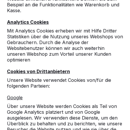
Beispiel an die Funktionalitäten wie Warenkorb und
10
Kasse.
10-09-2024
Analytics Cookies
Mit Analytics Cookies erheben wir mit Hilfe Dritter
Statistiken über die Nutzung unseres Webshops von
10
Gebrauchern. Durch die Analyse der
Websitebenutzer können wir auch weiterhin
Sportservice Berlin
26-10-2023
unseren Webshop zum Vorteil unserer Kunden
optimieren
Cookies von Drittanbietern
10
Unsere Website verwendet Cookies von/für die
Picknickelemente in sehr schönem Design
folgenden Parteien:
und super Qualität.
Ein herzliches Dankeschön an den Fahrer,
Google
der unseren Hausmeister tatkräftig bei der
Aufstellung und Anordnung der Einheiten
Über unsere Website werden Cookies als Teil von
unterstützt hat.
Google Analytics platziert und von Google
17-03-2020
ausgelesen. Wir verwenden diese Dienste, um den
Überblick zu behalten und zu berichten, wie unsere
Besucher die Website nutzen und wie sie über die