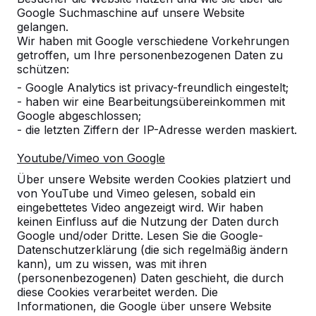
Google Suchmaschine auf unsere Website
10
gelangen.
Wir haben mit Google verschiedene Vorkehrungen
Die Produkte sind bequem, langlebig und
getroffen, um Ihre personenbezogenen Daten zu
pflegeleicht.
schützen:
20-04-2018
- Google Analytics ist privacy-freundlich eingestelt;
- haben wir eine Bearbeitungsübereinkommen mit
Google abgeschlossen;
10
- die letzten Ziffern der IP-Adresse werden maskiert.
wir, die Schulleitung, eigentlich das gesamte
Youtube/Vimeo von Google
Kollegium des OSZ Körperpflege möchten uns
bei Ihnen für die reibungslose Bearbeitung,
Über unsere Website werden Cookies platziert und
Abwicklung und Lieferung der Picknicksets
von YouTube und Vimeo gelesen, sobald ein
bedanken.
eingebettetes Video angezeigt wird. Wir haben
keinen Einfluss auf die Nutzung der Daten durch
Unsere Schüler sind begeistert und bedauern
Google und/oder Dritte. Lesen Sie die Google-
dass das Wetter in Berlin zur Zeit nicht zum
Datenschutzerklärung (die sich regelmäßig ändern
Verweilen einlädt. Sobald es die Witterung
kann), um zu wissen, was mit ihren
zulässt werden wir Ihnen Bilder senden.
(personenbezogenen) Daten geschieht, die durch
diese Cookies verarbeitet werden. Die
Außerdem möchten wir Ihnen noch
Informationen, die Google über unsere Website