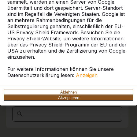
Referenzen
berichten, dass die Hausmeister und die
sammelt, werden an einen Server von Google
Schulleitung begeistert von dem Fahrer
übermittelt und dort gespeichert. Server-Standort
waren, der mit viel Ruhe, Übersicht und
sind im Regelfall die Vereinigten Staaten. Google ist
Unsere Produkte finden Sie in ganz Europa
Souveränität unseren Schulhof befahren hat,
an mehrere Rahmenbedingungen für die
und darüber hinaus. Sehen Sie hier, wo Sie
die Picknickset abgeladen und an Ort und
Selbstregulierung gehalten, einschließlich der EU-
ein HeBlad-Produkt in Ihrer Nähe finden.
Stelle gebracht hat.
US Privacy Shield Framework. Besuchen Sie die
Privacy Shield-Website, um weitere Informationen
Produkt
Wir hatten schon andere Erfahrungen
über das Privacy Shield-Programm der EU und der
machen müssen. Kurz und Gut , wir sind
USA zu erhalten und die Zertifizierung von Google
Alles anzeigen
begeistert und werden sicher
einzusehen.
Wiederholungstäter.
Kategorie
Marion Bleich Schulburo
15-11-2017
Für weitere Informationen können Sie unsere
Datenschutzerklärung lesen:
Anzeigen
Alles anzeigen
10
Ablehnen
Akzeptieren
Ort oder Postleitzahl suchen
Sehr freundlich, souverän und zuverlässig in
jeder Beziehung!
Ein großes Lob an den Fahrer! Sein Können
und seine Gewissenhaftigkeit bei der
Anlieferung haben uns begeistert!
Alles Gute für das gesamte Team!