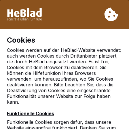
Aufgrund unseres Urlaubs liefern wir von Woche 31 bis
Woche 33 nicht. Bitte berücksichtigen Sie daher längere
Lieferzeiten.
Schon mehr als 30.000 Produkten verkauft
0
Cookies
Cookies werden auf der HeBlad-Website verwendet;
auch werden Cookies durch Drittanbieter platziert,
Deutschland
die durch HeBlad eingesetzt werden. Es ist frei,
Cookies mit dem Browser zu deaktivieren. Sie
Referenties in:
Berlin
können die Hilfefunktion Ihres Browsers
verwenden, um herauszufinden, wo Sie Cookies
deaktivieren können. Bitte beachten Sie, dass die
Deaktivierung von Cookies eine eingeschränkte
Funktionalität unserer Website zur Folge haben
kann.
Funktionelle Cookies
Funktionelle Cookies sorgen dafür, dass unsere
Website einwandfrei funktioniert. Denken Sie zum