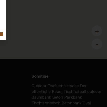
+
-
Sonstige
Outdoor Tischtennistische
Der
öffentliche Raum
Tischfußball outdoor
Baumbank
Beton Parkbank
Tischtennistisch
Betonbank Oval