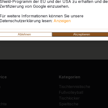
Shield-Programm der EU und der USA zu erhalten und die
Zertifizierung von Google einzusehen.
Für weitere Informationen können Sie unsere
Datenschutzerklärung lesen:
Anzeigen
Ablehnen
Akzeptieren
vice
Kategorien
n
Tischtennistische
Fußvolleyball
Tischkicker
chte
Spieltische