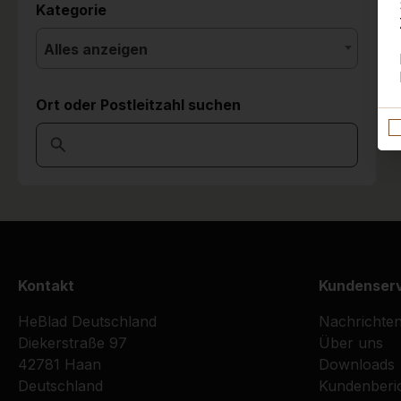
Kategorie
Alles anzeigen
Ort oder Postleitzahl suchen
Kontakt
Kundenser
HeBlad Deutschland
Nachrichte
Diekerstraße 97
Über uns
42781 Haan
Downloads
Deutschland
Kundenberi