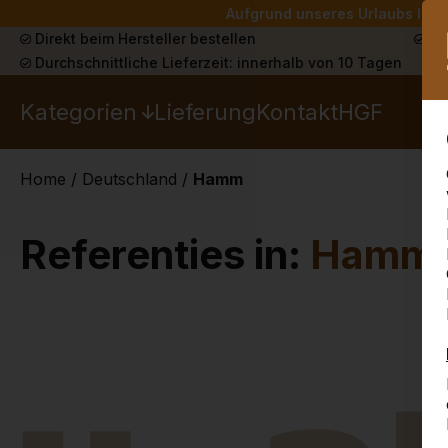
Aufgrund unseres Urlaubs liefe
Direkt beim Hersteller bestellen
Sch
Durchschnittliche Lieferzeit: innerhalb von 10 Tagen
Kategorien
Lieferung
Kontakt
HGF
Home
/
Deutschland
/
Hamm
Referenties in:
Hamm