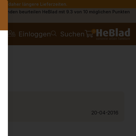
Sie daher längere Lieferzeiten.
s
Kunden beurteilen HeBlad mit 9.3 von 10 möglichen Punkten
0
Einloggen
Suchen
20-04-2016