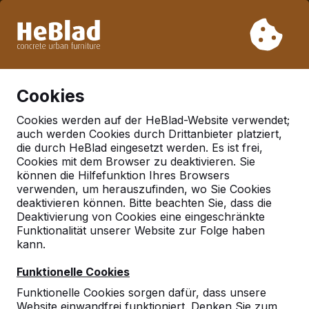
Aufgrund unseres Urlaubs liefern wir von Woche 31 bis
Woche 33 nicht. Bitte berücksichtigen Sie daher längere
Lieferzeiten.
Schon mehr als 30.000 Produkten verkauft
0
Cookies
Cookies werden auf der HeBlad-Website verwendet;
auch werden Cookies durch Drittanbieter platziert,
Deutschland
die durch HeBlad eingesetzt werden. Es ist frei,
Cookies mit dem Browser zu deaktivieren. Sie
Referenties in:
können die Hilfefunktion Ihres Browsers
Burghausen
verwenden, um herauszufinden, wo Sie Cookies
deaktivieren können. Bitte beachten Sie, dass die
Deaktivierung von Cookies eine eingeschränkte
Funktionalität unserer Website zur Folge haben
kann.
Funktionelle Cookies
Funktionelle Cookies sorgen dafür, dass unsere
Website einwandfrei funktioniert. Denken Sie zum