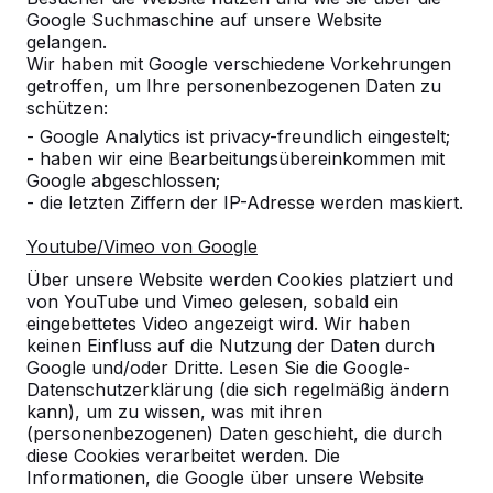
Google Suchmaschine auf unsere Website
gelangen.
Wir haben mit Google verschiedene Vorkehrungen
getroffen, um Ihre personenbezogenen Daten zu
schützen:
- Google Analytics ist privacy-freundlich eingestelt;
Referenzen
- haben wir eine Bearbeitungsübereinkommen mit
Google abgeschlossen;
Unsere Produkte finden Sie in ganz Europa
- die letzten Ziffern der IP-Adresse werden maskiert.
und darüber hinaus. Sehen Sie hier, wo Sie
ein HeBlad-Produkt in Ihrer Nähe finden.
Youtube/Vimeo von Google
Über unsere Website werden Cookies platziert und
Produkt
von YouTube und Vimeo gelesen, sobald ein
eingebettetes Video angezeigt wird. Wir haben
Alles anzeigen
keinen Einfluss auf die Nutzung der Daten durch
Google und/oder Dritte. Lesen Sie die Google-
Kategorie
Datenschutzerklärung (die sich regelmäßig ändern
kann), um zu wissen, was mit ihren
(personenbezogenen) Daten geschieht, die durch
Alles anzeigen
diese Cookies verarbeitet werden. Die
Informationen, die Google über unsere Website