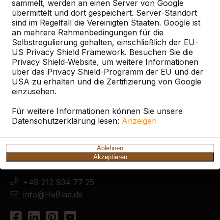
sammelt, werden an einen Server von Google
Ort oder Postleitzahl suchen
übermittelt und dort gespeichert. Server-Standort
sind im Regelfall die Vereinigten Staaten. Google ist
an mehrere Rahmenbedingungen für die
Selbstregulierung gehalten, einschließlich der EU-
US Privacy Shield Framework. Besuchen Sie die
Privacy Shield-Website, um weitere Informationen
über das Privacy Shield-Programm der EU und der
USA zu erhalten und die Zertifizierung von Google
einzusehen.
Kontakt
Für weitere Informationen können Sie unsere
Datenschutzerklärung lesen:
Anzeigen
HeBlad Deutschland
Diekerstraße 97
42781 Haan
Ablehnen
Akzeptieren
Deutschland
+49 212 934 77 25
info@HeBlad.de