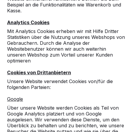
Beispiel an die Funktionalitäten wie Warenkorb und
Kasse.
Analytics Cookies
Mit Analytics Cookies erheben wir mit Hilfe Dritter
Statistiken über die Nutzung unseres Webshops von
Gebrauchern. Durch die Analyse der
Websitebenutzer können wir auch weiterhin
unseren Webshop zum Vorteil unserer Kunden
optimieren
Cookies von Drittanbietern
Unsere Website verwendet Cookies von/für die
folgenden Parteien:
Referenzen
Google
Über unsere Website werden Cookies als Teil von
Unsere Produkte finden Sie in ganz Europa
Google Analytics platziert und von Google
und darüber hinaus. Sehen Sie hier, wo Sie
ausgelesen. Wir verwenden diese Dienste, um den
ein HeBlad-Produkt in Ihrer Nähe finden.
Überblick zu behalten und zu berichten, wie unsere
Besucher die Website nutzen und wie sie über die