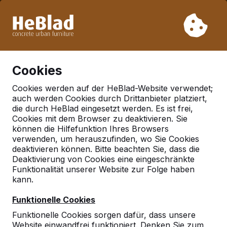
Aufgrund unseres Urlaubs liefern wir von Woche 31 bis
Woche 33 nicht. Bitte berücksichtigen Sie daher längere
Lieferzeiten.
Schon mehr als 30.000 Produkten verkauft
0
Cookies
Cookies werden auf der HeBlad-Website verwendet;
auch werden Cookies durch Drittanbieter platziert,
Deutschland
die durch HeBlad eingesetzt werden. Es ist frei,
Cookies mit dem Browser zu deaktivieren. Sie
Referenties in:
können die Hilfefunktion Ihres Browsers
Schalkenbach
verwenden, um herauszufinden, wo Sie Cookies
deaktivieren können. Bitte beachten Sie, dass die
Deaktivierung von Cookies eine eingeschränkte
Funktionalität unserer Website zur Folge haben
Geen reviews gevonden voor deze
kann.
locatie.
Funktionelle Cookies
Funktionelle Cookies sorgen dafür, dass unsere
Website einwandfrei funktioniert. Denken Sie zum