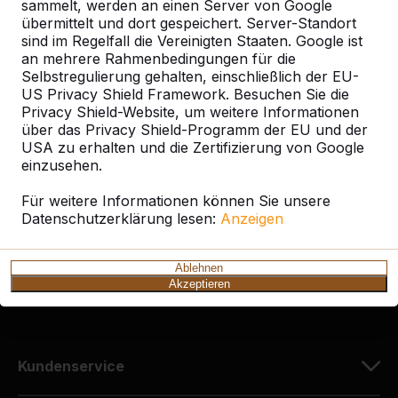
sammelt, werden an einen Server von Google
übermittelt und dort gespeichert. Server-Standort
sind im Regelfall die Vereinigten Staaten. Google ist
an mehrere Rahmenbedingungen für die
Selbstregulierung gehalten, einschließlich der EU-
Kontakt
US Privacy Shield Framework. Besuchen Sie die
Privacy Shield-Website, um weitere Informationen
HeBlad Deutschland
über das Privacy Shield-Programm der EU und der
Diekerstraße 97
USA zu erhalten und die Zertifizierung von Google
42781 Haan
einzusehen.
Deutschland
Für weitere Informationen können Sie unsere
Datenschutzerklärung lesen:
Anzeigen
+49 212 934 77 25
info@HeBlad.de
Ablehnen
Akzeptieren
Kundenservice