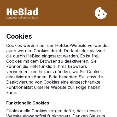
Aufgrund unseres Urlaubs liefern wir von Woche 31 bis
Woche 33 nicht. Bitte berücksichtigen Sie daher längere
Lieferzeiten.
Schon mehr als 30.000 Produkten verkauft
0
Cookies
Cookies werden auf der HeBlad-Website verwendet;
auch werden Cookies durch Drittanbieter platziert,
Deutschland
die durch HeBlad eingesetzt werden. Es ist frei,
Cookies mit dem Browser zu deaktivieren. Sie
Referenties in:
Hamburg
können die Hilfefunktion Ihres Browsers
verwenden, um herauszufinden, wo Sie Cookies
deaktivieren können. Bitte beachten Sie, dass die
Deaktivierung von Cookies eine eingeschränkte
Funktionalität unserer Website zur Folge haben
kann.
Funktionelle Cookies
Funktionelle Cookies sorgen dafür, dass unsere
Website einwandfrei funktioniert. Denken Sie zum