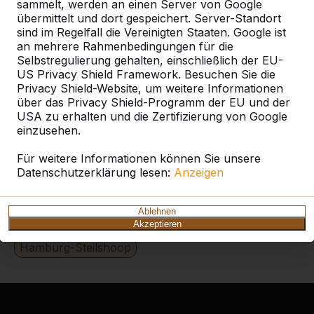
Alles anzeigen
sammelt, werden an einen Server von Google
übermittelt und dort gespeichert. Server-Standort
Kategorie
sind im Regelfall die Vereinigten Staaten. Google ist
an mehrere Rahmenbedingungen für die
Selbstregulierung gehalten, einschließlich der EU-
Alles anzeigen
US Privacy Shield Framework. Besuchen Sie die
Privacy Shield-Website, um weitere Informationen
über das Privacy Shield-Programm der EU und der
Ort oder Postleitzahl suchen
USA zu erhalten und die Zertifizierung von Google
einzusehen.
Für weitere Informationen können Sie unsere
Datenschutzerklärung lesen:
Anzeigen
Ablehnen
Zie ook
Akzeptieren
Hamburg-Steilshoop