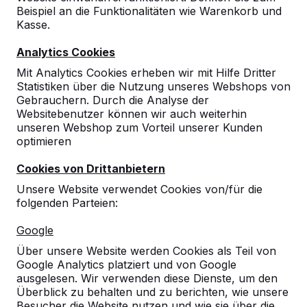
Beispiel an die Funktionalitäten wie Warenkorb und
10
Kasse.
03-02-2023
Analytics Cookies
Mit Analytics Cookies erheben wir mit Hilfe Dritter
Statistiken über die Nutzung unseres Webshops von
9
Gebrauchern. Durch die Analyse der
Websitebenutzer können wir auch weiterhin
Danke die Zustellung hat sehr gut geklappt.
unseren Webshop zum Vorteil unserer Kunden
Professioneller und sehr genauer Fahrer !
optimieren
Sollte ich erneut Produkte von Ihnen
Cookies von Drittanbietern
benötigen, so melde ich mich !
Florian Redlefsen
20-07-2016
Unsere Website verwendet Cookies von/für die
folgenden Parteien:
Google
Über unsere Website werden Cookies als Teil von
Google Analytics platziert und von Google
ausgelesen. Wir verwenden diese Dienste, um den
Überblick zu behalten und zu berichten, wie unsere
Besucher die Website nutzen und wie sie über die