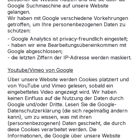
Google Suchmaschine auf unsere Website
gelangen.
Wir haben mit Google verschiedene Vorkehrungen
getroffen, um Ihre personenbezogenen Daten zu
schützen:
- Google Analytics ist privacy-freundlich eingestelt;
- haben wir eine Bearbeitungsübereinkommen mit
Google abgeschlossen;
- die letzten Ziffern der IP-Adresse werden maskiert.
Youtube/Vimeo von Google
Über unsere Website werden Cookies platziert und
Referenzen
von YouTube und Vimeo gelesen, sobald ein
eingebettetes Video angezeigt wird. Wir haben
keinen Einfluss auf die Nutzung der Daten durch
Unsere Produkte finden Sie in ganz Europa
Google und/oder Dritte. Lesen Sie die Google-
und darüber hinaus. Sehen Sie hier, wo Sie
Datenschutzerklärung (die sich regelmäßig ändern
ein HeBlad-Produkt in Ihrer Nähe finden.
kann), um zu wissen, was mit ihren
(personenbezogenen) Daten geschieht, die durch
Produkt
diese Cookies verarbeitet werden. Die
Informationen, die Google über unsere Website