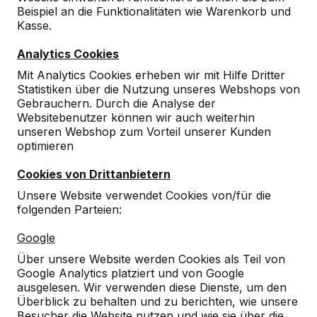
Beispiel an die Funktionalitäten wie Warenkorb und
Kasse.
Analytics Cookies
Mit Analytics Cookies erheben wir mit Hilfe Dritter
Statistiken über die Nutzung unseres Webshops von
Gebrauchern. Durch die Analyse der
Websitebenutzer können wir auch weiterhin
unseren Webshop zum Vorteil unserer Kunden
optimieren
Cookies von Drittanbietern
Unsere Website verwendet Cookies von/für die
folgenden Parteien:
Referenzen
Google
Unsere Produkte finden Sie in ganz Europa
Über unsere Website werden Cookies als Teil von
und darüber hinaus. Sehen Sie hier, wo Sie
Google Analytics platziert und von Google
ein HeBlad-Produkt in Ihrer Nähe finden.
ausgelesen. Wir verwenden diese Dienste, um den
Überblick zu behalten und zu berichten, wie unsere
Produkt
Besucher die Website nutzen und wie sie über die