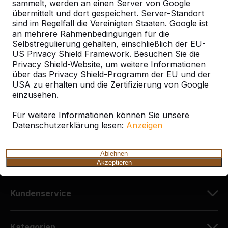
sammelt, werden an einen Server von Google
übermittelt und dort gespeichert. Server-Standort
sind im Regelfall die Vereinigten Staaten. Google ist
Kontakt
an mehrere Rahmenbedingungen für die
Selbstregulierung gehalten, einschließlich der EU-
HeBlad Deutschland
US Privacy Shield Framework. Besuchen Sie die
Diekerstraße 97
Privacy Shield-Website, um weitere Informationen
über das Privacy Shield-Programm der EU und der
42781 Haan
USA zu erhalten und die Zertifizierung von Google
Deutschland
einzusehen.
+49 212 934 77 25
Für weitere Informationen können Sie unsere
Datenschutzerklärung lesen:
info@HeBlad.de
Anzeigen
Ablehnen
Akzeptieren
Kundenservice
Kategorien