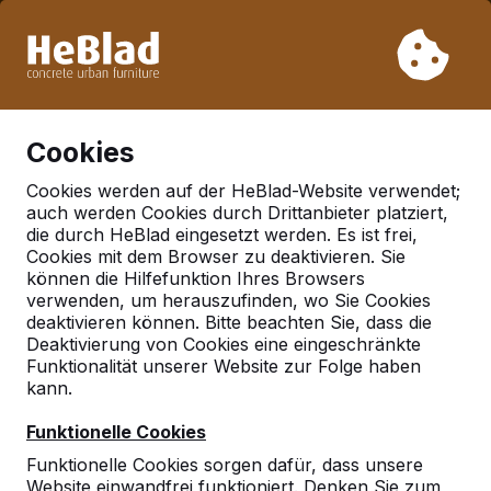
Aufgrund unseres Urlaubs liefern wir von Woche 31 bis
Woche 33 nicht. Bitte berücksichtigen Sie daher längere
Lieferzeiten.
Schon mehr als 30.000 Produkten verkauft
0
Cookies
Cookies werden auf der HeBlad-Website verwendet;
auch werden Cookies durch Drittanbieter platziert,
Deutschland
die durch HeBlad eingesetzt werden. Es ist frei,
Cookies mit dem Browser zu deaktivieren. Sie
Referenties in:
Kreuzfeld
können die Hilfefunktion Ihres Browsers
verwenden, um herauszufinden, wo Sie Cookies
deaktivieren können. Bitte beachten Sie, dass die
Deaktivierung von Cookies eine eingeschränkte
Geen reviews gevonden voor deze
Funktionalität unserer Website zur Folge haben
locatie.
kann.
Funktionelle Cookies
Funktionelle Cookies sorgen dafür, dass unsere
Website einwandfrei funktioniert. Denken Sie zum