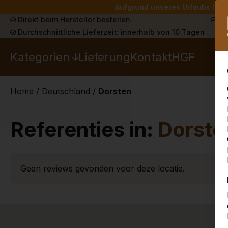
Aufgrund unseres Urlaubs liefe
Direkt beim Hersteller bestellen
Sch
Durchschnittliche Lieferzeit: innerhalb von 10 Tagen
Kategorien
Lieferung
Kontakt
HGF
Home
/
Deutschland
/
Dorsten
Referenties in:
Dorste
Geen reviews gevonden voor deze locatie.