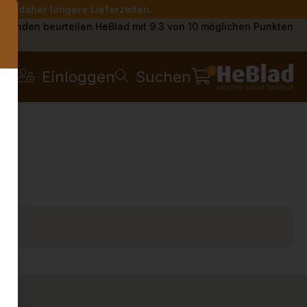
Sie daher längere Lieferzeiten.
s
Kunden beurteilen HeBlad mit 9.3 von 10 möglichen Punkten
0
Einloggen
Suchen