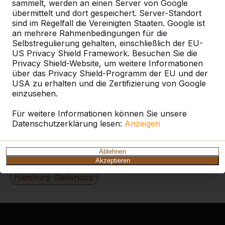
Alles anzeigen
sammelt, werden an einen Server von Google
übermittelt und dort gespeichert. Server-Standort
Kategorie
sind im Regelfall die Vereinigten Staaten. Google ist
an mehrere Rahmenbedingungen für die
Selbstregulierung gehalten, einschließlich der EU-
Alles anzeigen
US Privacy Shield Framework. Besuchen Sie die
Privacy Shield-Website, um weitere Informationen
über das Privacy Shield-Programm der EU und der
Ort oder Postleitzahl suchen
USA zu erhalten und die Zertifizierung von Google
einzusehen.
Für weitere Informationen können Sie unsere
Datenschutzerklärung lesen:
Anzeigen
Ablehnen
Zie ook
Akzeptieren
Hamburg-Steilshoop