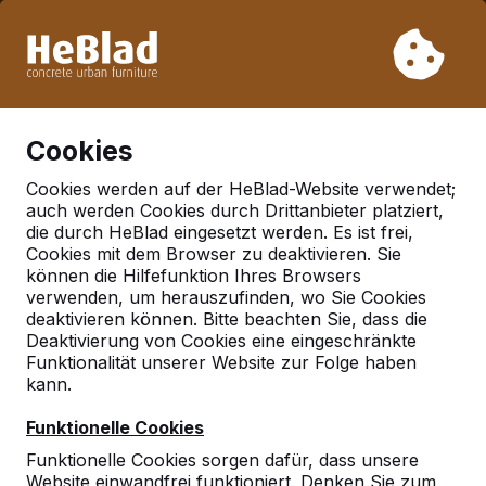
Aufgrund unseres Urlaubs liefern wir von Woche 31 bis
Woche 33 nicht. Bitte berücksichtigen Sie daher längere
Lieferzeiten.
Schon mehr als 30.000 Produkten verkauft
0
Cookies
Cookies werden auf der HeBlad-Website verwendet;
auch werden Cookies durch Drittanbieter platziert,
Deutschland
die durch HeBlad eingesetzt werden. Es ist frei,
Cookies mit dem Browser zu deaktivieren. Sie
Referenties in:
Hamburg
können die Hilfefunktion Ihres Browsers
verwenden, um herauszufinden, wo Sie Cookies
deaktivieren können. Bitte beachten Sie, dass die
Deaktivierung von Cookies eine eingeschränkte
Funktionalität unserer Website zur Folge haben
kann.
Funktionelle Cookies
Funktionelle Cookies sorgen dafür, dass unsere
Website einwandfrei funktioniert. Denken Sie zum