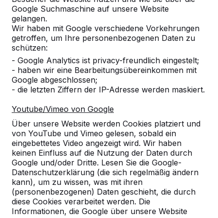
Google Suchmaschine auf unsere Website
gelangen.
Wir haben mit Google verschiedene Vorkehrungen
getroffen, um Ihre personenbezogenen Daten zu
schützen:
- Google Analytics ist privacy-freundlich eingestelt;
- haben wir eine Bearbeitungsübereinkommen mit
Google abgeschlossen;
- die letzten Ziffern der IP-Adresse werden maskiert.
Youtube/Vimeo von Google
Über unsere Website werden Cookies platziert und
Referenzen
von YouTube und Vimeo gelesen, sobald ein
eingebettetes Video angezeigt wird. Wir haben
keinen Einfluss auf die Nutzung der Daten durch
Unsere Produkte finden Sie in ganz Europa
Google und/oder Dritte. Lesen Sie die Google-
und darüber hinaus. Sehen Sie hier, wo Sie
Datenschutzerklärung (die sich regelmäßig ändern
ein HeBlad-Produkt in Ihrer Nähe finden.
kann), um zu wissen, was mit ihren
(personenbezogenen) Daten geschieht, die durch
Produkt
diese Cookies verarbeitet werden. Die
Informationen, die Google über unsere Website