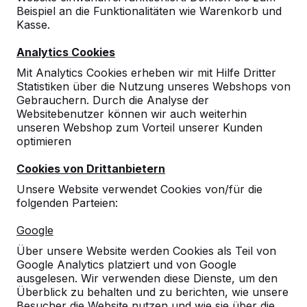
Beispiel an die Funktionalitäten wie Warenkorb und
10
Kasse.
03-02-2023
Analytics Cookies
Mit Analytics Cookies erheben wir mit Hilfe Dritter
Statistiken über die Nutzung unseres Webshops von
9
Gebrauchern. Durch die Analyse der
Websitebenutzer können wir auch weiterhin
Danke die Zustellung hat sehr gut geklappt.
unseren Webshop zum Vorteil unserer Kunden
Professioneller und sehr genauer Fahrer !
optimieren
Sollte ich erneut Produkte von Ihnen
Cookies von Drittanbietern
benötigen, so melde ich mich !
Florian Redlefsen
20-07-2016
Unsere Website verwendet Cookies von/für die
folgenden Parteien:
Google
Über unsere Website werden Cookies als Teil von
Google Analytics platziert und von Google
ausgelesen. Wir verwenden diese Dienste, um den
Überblick zu behalten und zu berichten, wie unsere
Besucher die Website nutzen und wie sie über die