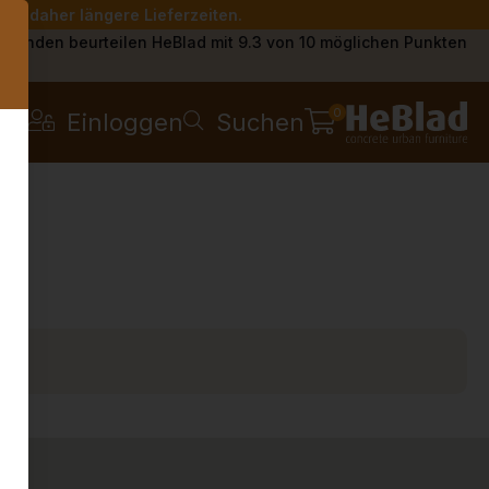
Sie daher längere Lieferzeiten.
s
Kunden beurteilen HeBlad mit 9.3 von 10 möglichen Punkten
0
Einloggen
Suchen