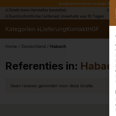
Aufgrund unseres Urlaubs liefe
Direkt beim Hersteller bestellen
Sch
Durchschnittliche Lieferzeit: innerhalb von 10 Tagen
Kategorien
Lieferung
Kontakt
HGF
Home
/
Deutschland
/
Habach
Referenties in:
Habac
Geen reviews gevonden voor deze locatie.