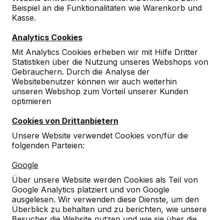
Beispiel an die Funktionalitäten wie Warenkorb und
Kasse.
Analytics Cookies
Mit Analytics Cookies erheben wir mit Hilfe Dritter
Statistiken über die Nutzung unseres Webshops von
Gebrauchern. Durch die Analyse der
Websitebenutzer können wir auch weiterhin
unseren Webshop zum Vorteil unserer Kunden
optimieren
Cookies von Drittanbietern
Unsere Website verwendet Cookies von/für die
folgenden Parteien:
Referenzen
Google
Über unsere Website werden Cookies als Teil von
Unsere Produkte finden Sie in ganz Europa
Google Analytics platziert und von Google
und darüber hinaus. Sehen Sie hier, wo Sie
ausgelesen. Wir verwenden diese Dienste, um den
ein HeBlad-Produkt in Ihrer Nähe finden.
Überblick zu behalten und zu berichten, wie unsere
Besucher die Website nutzen und wie sie über die