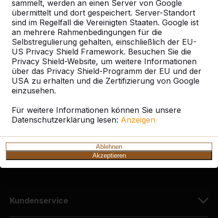
sammelt, werden an einen Server von Google
übermittelt und dort gespeichert. Server-Standort
sind im Regelfall die Vereinigten Staaten. Google ist
an mehrere Rahmenbedingungen für die
Selbstregulierung gehalten, einschließlich der EU-
Kontakt
US Privacy Shield Framework. Besuchen Sie die
Privacy Shield-Website, um weitere Informationen
HeBlad Deutschland
über das Privacy Shield-Programm der EU und der
Diekerstraße 97
USA zu erhalten und die Zertifizierung von Google
42781 Haan
einzusehen.
Deutschland
Für weitere Informationen können Sie unsere
Datenschutzerklärung lesen:
Anzeigen
+49 212 934 77 25
info@HeBlad.de
Ablehnen
Akzeptieren
Kundenservice