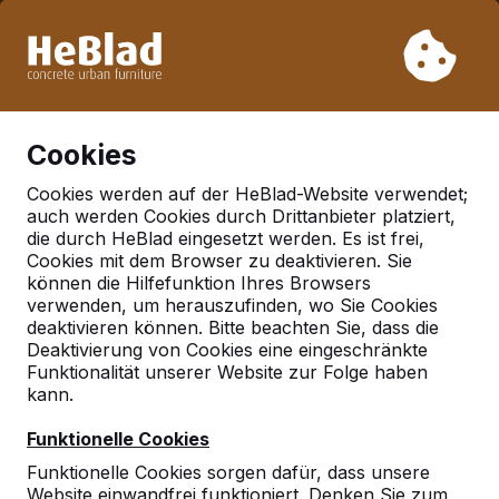
Aufgrund unseres Urlaubs liefern wir von Woche 31 bis
Woche 33 nicht. Bitte berücksichtigen Sie daher längere
Lieferzeiten.
Schon mehr als 30.000 Produkten verkauft
0
Cookies
Cookies werden auf der HeBlad-Website verwendet;
auch werden Cookies durch Drittanbieter platziert,
Deutschland
die durch HeBlad eingesetzt werden. Es ist frei,
Cookies mit dem Browser zu deaktivieren. Sie
Referenties in:
können die Hilfefunktion Ihres Browsers
Fredersdorf vogelsdorf
verwenden, um herauszufinden, wo Sie Cookies
deaktivieren können. Bitte beachten Sie, dass die
Deaktivierung von Cookies eine eingeschränkte
Funktionalität unserer Website zur Folge haben
Geen reviews gevonden voor deze
kann.
locatie.
Funktionelle Cookies
Funktionelle Cookies sorgen dafür, dass unsere
Website einwandfrei funktioniert. Denken Sie zum