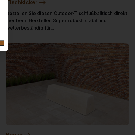
Tischkicker -->
Bestellen Sie diesen Outdoor-Tischfußballtisch direkt
hier beim Hersteller. Super robust, stabil und
wetterbeständig für...
Bänke -->