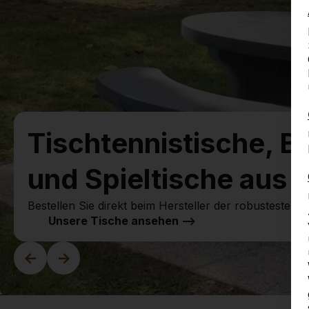
Tischtennistische, B
und Spieltische aus 
Bestellen Sie direkt beim Hersteller der robustesten Sp
Unsere Tische ansehen -->
<-
->