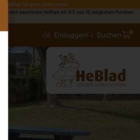
Sie daher längere Lieferzeiten.
s
Kunden beurteilen HeBlad mit 9.3 von 10 möglichen Punkten
0
Einloggen
Suchen