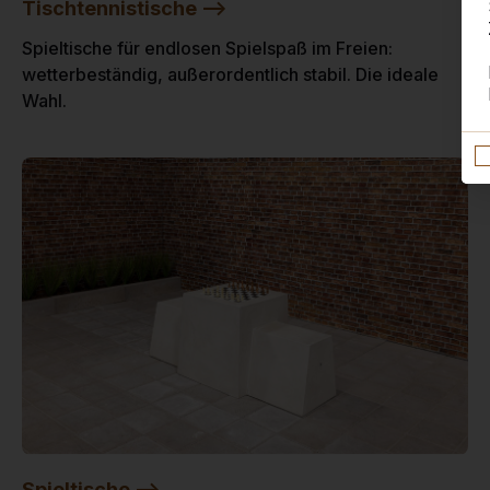
Tischtennistische -->
Spieltische für endlosen Spielspaß im Freien:
wetterbeständig, außerordentlich stabil. Die ideale
Wahl.
Spieltische -->