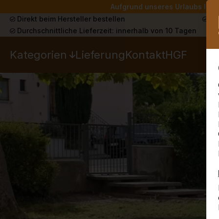
Aufgrund unseres Urlaubs liefe
Direkt beim Hersteller bestellen
Sch
Durchschnittliche Lieferzeit: innerhalb von 10 Tagen
Kategorien
Lieferung
Kontakt
HGF