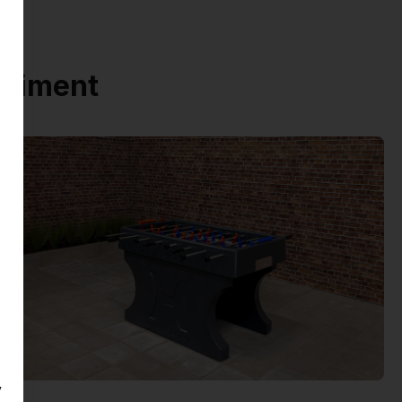
rtiment
y