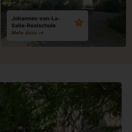
Johannes-von-La-
10
Salle-Realschule
Illertissen
Mehr dazu
-->