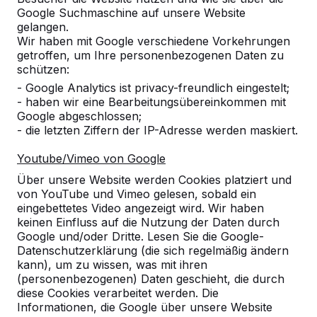
Google Suchmaschine auf unsere Website
gelangen.
Wir haben mit Google verschiedene Vorkehrungen
getroffen, um Ihre personenbezogenen Daten zu
schützen:
- Google Analytics ist privacy-freundlich eingestelt;
- haben wir eine Bearbeitungsübereinkommen mit
Google abgeschlossen;
- die letzten Ziffern der IP-Adresse werden maskiert.
Youtube/Vimeo von Google
Über unsere Website werden Cookies platziert und
von YouTube und Vimeo gelesen, sobald ein
eingebettetes Video angezeigt wird. Wir haben
keinen Einfluss auf die Nutzung der Daten durch
Google und/oder Dritte. Lesen Sie die Google-
Datenschutzerklärung (die sich regelmäßig ändern
kann), um zu wissen, was mit ihren
Referenzen
(personenbezogenen) Daten geschieht, die durch
diese Cookies verarbeitet werden. Die
Unsere Produkte finden Sie in ganz Europa
Informationen, die Google über unsere Website
und darüber hinaus. Sehen Sie hier, wo Sie