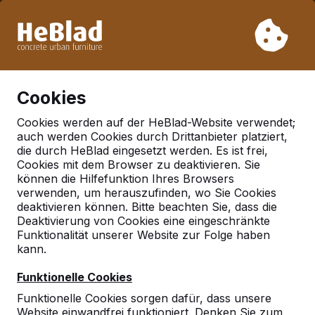
Aufgrund unseres Urlaubs liefern wir von Woche 31 bis
Woche 33 nicht. Bitte berücksichtigen Sie daher längere
Lieferzeiten.
Schon mehr als 30.000 Produkten verkauft
0
Cookies
Cookies werden auf der HeBlad-Website verwendet;
auch werden Cookies durch Drittanbieter platziert,
Deutschland
die durch HeBlad eingesetzt werden. Es ist frei,
Cookies mit dem Browser zu deaktivieren. Sie
Referenties in:
können die Hilfefunktion Ihres Browsers
Laichingen
verwenden, um herauszufinden, wo Sie Cookies
deaktivieren können. Bitte beachten Sie, dass die
Deaktivierung von Cookies eine eingeschränkte
Funktionalität unserer Website zur Folge haben
kann.
Funktionelle Cookies
Funktionelle Cookies sorgen dafür, dass unsere
Website einwandfrei funktioniert. Denken Sie zum