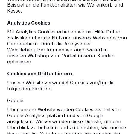
Beispiel an die Funktionalitäten wie Warenkorb und
Kasse.
10
Analytics Cookies
Es handelt sich hier um eine tolle, ausgereifte
Mit Analytics Cookies erheben wir mit Hilfe Dritter
und robuste Tischtennisplatte
Statistiken über die Nutzung unseres Webshops von
Gerne wieder
Gebrauchern. Durch die Analyse der
24-10-2024
Websitebenutzer können wir auch weiterhin
unseren Webshop zum Vorteil unserer Kunden
optimieren
10
Cookies von Drittanbietern
Wir haben schon mehrere Produkte und alle
Unsere Website verwendet Cookies von/für die
sind sehr hochwertig gefertigt.
folgenden Parteien:
Alle Mitarbeiter sind sehr freundlich und
kompetent. Die Anlieferung klappte auch
Google
immer reibungslos.
Gerne wieder
Über unsere Website werden Cookies als Teil von
14-04-2022
Google Analytics platziert und von Google
ausgelesen. Wir verwenden diese Dienste, um den
Überblick zu behalten und zu berichten, wie unsere
Besucher die Website nutzen und wie sie über die