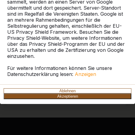
sammelt, werden an einen Server von Google
ein HeBlad-Produkt in Ihrer Nähe finden.
übermittelt und dort gespeichert. Server-Standort
sind im Regelfall die Vereinigten Staaten. Google ist
an mehrere Rahmenbedingungen für die
Produkt
Selbstregulierung gehalten, einschließlich der EU-
US Privacy Shield Framework. Besuchen Sie die
Alles anzeigen
Privacy Shield-Website, um weitere Informationen
über das Privacy Shield-Programm der EU und der
Kategorie
USA zu erhalten und die Zertifizierung von Google
einzusehen.
Alles anzeigen
Für weitere Informationen können Sie unsere
Datenschutzerklärung lesen:
Anzeigen
Ort oder Postleitzahl suchen
Ablehnen
Akzeptieren