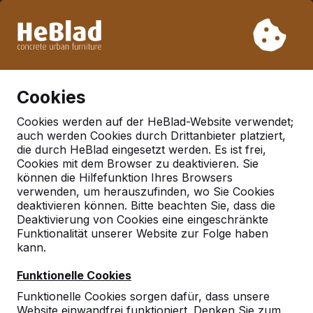
Aufgrund unseres Urlaubs liefern wir von Woche 31 bis
Woche 33 nicht. Bitte berücksichtigen Sie daher längere
Lieferzeiten.
Schon mehr als 30.000 Produkten verkauft
0
Cookies
Cookies werden auf der HeBlad-Website verwendet;
auch werden Cookies durch Drittanbieter platziert,
Deutschland
die durch HeBlad eingesetzt werden. Es ist frei,
Cookies mit dem Browser zu deaktivieren. Sie
Referenties in:
können die Hilfefunktion Ihres Browsers
Angermunde ot
verwenden, um herauszufinden, wo Sie Cookies
deaktivieren können. Bitte beachten Sie, dass die
sternfelde
Deaktivierung von Cookies eine eingeschränkte
Funktionalität unserer Website zur Folge haben
kann.
Geen reviews gevonden voor deze
Funktionelle Cookies
locatie.
Funktionelle Cookies sorgen dafür, dass unsere
Website einwandfrei funktioniert. Denken Sie zum