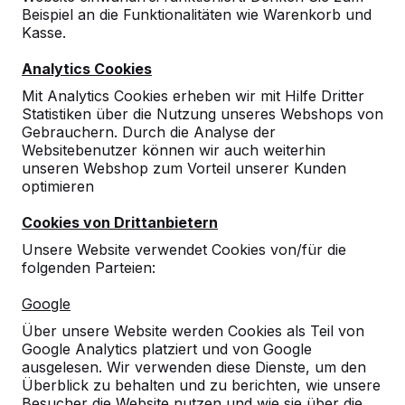
Beispiel an die Funktionalitäten wie Warenkorb und
Kasse.
Analytics Cookies
Mit Analytics Cookies erheben wir mit Hilfe Dritter
Statistiken über die Nutzung unseres Webshops von
Gebrauchern. Durch die Analyse der
Websitebenutzer können wir auch weiterhin
unseren Webshop zum Vorteil unserer Kunden
optimieren
Cookies von Drittanbietern
Unsere Website verwendet Cookies von/für die
folgenden Parteien:
Google
Referenzen
Über unsere Website werden Cookies als Teil von
Google Analytics platziert und von Google
ausgelesen. Wir verwenden diese Dienste, um den
Unsere Produkte finden Sie in ganz Europa
Überblick zu behalten und zu berichten, wie unsere
und darüber hinaus. Sehen Sie hier, wo Sie
Besucher die Website nutzen und wie sie über die