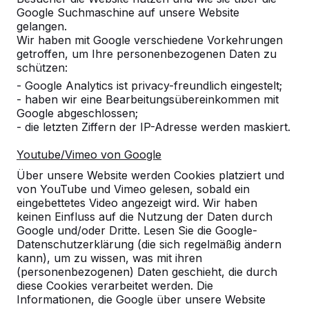
ein HeBlad-Produkt in Ihrer Nähe finden.
Google Suchmaschine auf unsere Website
gelangen.
Produkt
Wir haben mit Google verschiedene Vorkehrungen
getroffen, um Ihre personenbezogenen Daten zu
schützen:
Alles anzeigen
- Google Analytics ist privacy-freundlich eingestelt;
Kategorie
- haben wir eine Bearbeitungsübereinkommen mit
Google abgeschlossen;
- die letzten Ziffern der IP-Adresse werden maskiert.
Alles anzeigen
Youtube/Vimeo von Google
Ort oder Postleitzahl suchen
Über unsere Website werden Cookies platziert und
von YouTube und Vimeo gelesen, sobald ein
eingebettetes Video angezeigt wird. Wir haben
keinen Einfluss auf die Nutzung der Daten durch
Google und/oder Dritte. Lesen Sie die Google-
Datenschutzerklärung (die sich regelmäßig ändern
kann), um zu wissen, was mit ihren
(personenbezogenen) Daten geschieht, die durch
Zie ook
diese Cookies verarbeitet werden. Die
Informationen, die Google über unsere Website