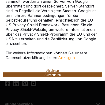
Angermünde
Angermünde, OT Sternfelde
sammelt, werden an einen Server von Google
übermittelt und dort gespeichert. Server-Standort
sind im Regelfall die Vereinigten Staaten. Google ist
an mehrere Rahmenbedingungen für die
Selbstregulierung gehalten, einschließlich der EU-
US Privacy Shield Framework. Besuchen Sie die
Kontakt
Privacy Shield-Website, um weitere Informationen
über das Privacy Shield-Programm der EU und der
HeBlad Deutschland
USA zu erhalten und die Zertifizierung von Google
einzusehen.
Diekerstraße 97
42781 Haan
Für weitere Informationen können Sie unsere
Deutschland
Datenschutzerklärung lesen:
Anzeigen
+49 212 934 77 25
Ablehnen
info@HeBlad.de
Akzeptieren
Kundenservice