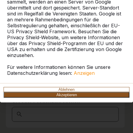
sammelt, werden an einen Server von Google
Referenzen
übermittelt und dort gespeichert. Server-Standort
sind im Regelfall die Vereinigten Staaten. Google ist
Unsere Produkte finden Sie in ganz Europa
an mehrere Rahmenbedingungen für die
und darüber hinaus. Sehen Sie hier, wo Sie
Selbstregulierung gehalten, einschließlich der EU-
ein HeBlad-Produkt in Ihrer Nähe finden.
US Privacy Shield Framework. Besuchen Sie die
Privacy Shield-Website, um weitere Informationen
über das Privacy Shield-Programm der EU und der
Produkt
USA zu erhalten und die Zertifizierung von Google
einzusehen.
Alles anzeigen
Für weitere Informationen können Sie unsere
Kategorie
Datenschutzerklärung lesen:
Anzeigen
Alles anzeigen
Ablehnen
Akzeptieren
Ort oder Postleitzahl suchen