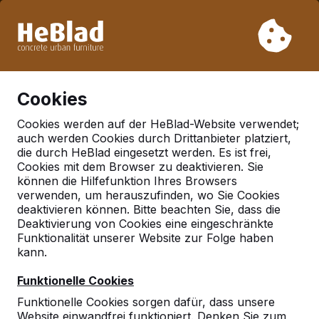
Aufgrund unseres Urlaubs liefern wir von Woche 31 bis
Woche 33 nicht. Bitte berücksichtigen Sie daher längere
Lieferzeiten.
Schon mehr als 30.000 Produkten verkauft
0
Cookies
Cookies werden auf der HeBlad-Website verwendet;
auch werden Cookies durch Drittanbieter platziert,
Deutschland
die durch HeBlad eingesetzt werden. Es ist frei,
Cookies mit dem Browser zu deaktivieren. Sie
Referenties in:
können die Hilfefunktion Ihres Browsers
Steinhagen
verwenden, um herauszufinden, wo Sie Cookies
deaktivieren können. Bitte beachten Sie, dass die
Deaktivierung von Cookies eine eingeschränkte
Funktionalität unserer Website zur Folge haben
kann.
Funktionelle Cookies
Funktionelle Cookies sorgen dafür, dass unsere
Website einwandfrei funktioniert. Denken Sie zum