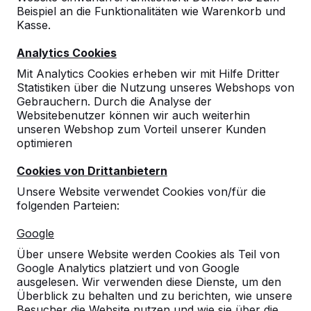
Beispiel an die Funktionalitäten wie Warenkorb und
Kasse.
10
Analytics Cookies
Schnelle Lieferung, kompetente
Mit Analytics Cookies erheben wir mit Hilfe Dritter
Ansprechpartner. Aktuell gelieferte Produkte:
Statistiken über die Nutzung unseres Webshops von
Schachtische für den Bürgerpark und TT-
Gebrauchern. Durch die Analyse der
Platten für den Schulhof des Gymnasiums.
Websitebenutzer können wir auch weiterhin
Farbe und Form der TT-Platten begeistern.
unseren Webshop zum Vorteil unserer Kunden
Durch das "Netz" (statt eines Kreuzes), ist ein
optimieren
2-er Match auch an den Rundlaufplatten sehr
gut möglich. Mal sehen, wie gut die
Cookies von Drittanbietern
Lackierung hält :-).
Frau Birgit Biniok
12-11-2019
Unsere Website verwendet Cookies von/für die
folgenden Parteien:
Google
10
Über unsere Website werden Cookies als Teil von
Gute Beratung, ruhige Erklärung bei
Google Analytics platziert und von Google
Rückfragen, freundliche Mitarbeiter, sehr
ausgelesen. Wir verwenden diese Dienste, um den
positive Rückmeldung zu den
Überblick zu behalten und zu berichten, wie unsere
Mitarbeitern/zum Fahrer bei Anlieferung.
Besucher die Website nutzen und wie sie über die