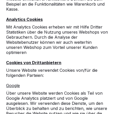
Beispiel an die Funktionalitäten wie Warenkorb und
Kasse.
Analytics Cookies
Mit Analytics Cookies erheben wir mit Hilfe Dritter
Statistiken über die Nutzung unseres Webshops von
Gebrauchern. Durch die Analyse der
Websitebenutzer können wir auch weiterhin
unseren Webshop zum Vorteil unserer Kunden
optimieren
Cookies von Drittanbietern
Unsere Website verwendet Cookies von/für die
folgenden Parteien:
Referenzen
Google
Unsere Produkte finden Sie in ganz Europa
Über unsere Website werden Cookies als Teil von
und darüber hinaus. Sehen Sie hier, wo Sie
Google Analytics platziert und von Google
ein HeBlad-Produkt in Ihrer Nähe finden.
ausgelesen. Wir verwenden diese Dienste, um den
Überblick zu behalten und zu berichten, wie unsere
Produkt
Besucher die Website nutzen und wie sie über die