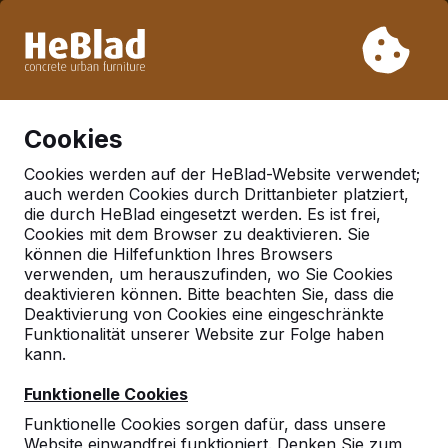
Aufgrund unseres Urlaubs liefern wir von Woche 31 bis
Woche 33 nicht. Bitte berücksichtigen Sie daher längere
Lieferzeiten.
Schon mehr als 30.000 Produkten verkauft
0
Cookies
Cookies werden auf der HeBlad-Website verwendet;
auch werden Cookies durch Drittanbieter platziert,
Deutschland
die durch HeBlad eingesetzt werden. Es ist frei,
Cookies mit dem Browser zu deaktivieren. Sie
Referenties in:
Zwenkau
können die Hilfefunktion Ihres Browsers
verwenden, um herauszufinden, wo Sie Cookies
deaktivieren können. Bitte beachten Sie, dass die
Deaktivierung von Cookies eine eingeschränkte
Geen reviews gevonden voor deze
Funktionalität unserer Website zur Folge haben
locatie.
kann.
Funktionelle Cookies
Funktionelle Cookies sorgen dafür, dass unsere
Website einwandfrei funktioniert. Denken Sie zum