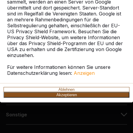
Diekerstraße 97
sammelt, werden an einen Server von Google
42781 Haan
übermittelt und dort gespeichert. Server-Standort
sind im Regelfall die Vereinigten Staaten. Google ist
Deutschland
an mehrere Rahmenbedingungen für die
Selbstregulierung gehalten, einschließlich der EU-
+49 212 934 77 25
US Privacy Shield Framework. Besuchen Sie die
info@HeBlad.de
Privacy Shield-Website, um weitere Informationen
über das Privacy Shield-Programm der EU und der
USA zu erhalten und die Zertifizierung von Google
einzusehen.
Für weitere Informationen können Sie unsere
Datenschutzerklärung lesen:
Anzeigen
Kundenservice
Ablehnen
Kategorien
Akzeptieren
Sonstige