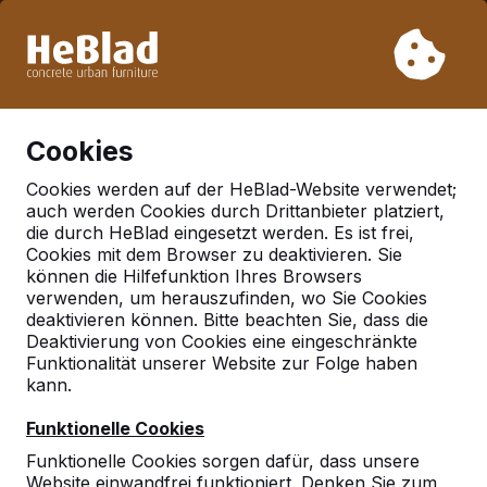
Aufgrund unseres Urlaubs liefern wir von Woche 31 bis
Woche 33 nicht. Bitte berücksichtigen Sie daher längere
Lieferzeiten.
Schon mehr als 30.000 Produkten verkauft
0
Cookies
Cookies werden auf der HeBlad-Website verwendet;
auch werden Cookies durch Drittanbieter platziert,
Deutschland
die durch HeBlad eingesetzt werden. Es ist frei,
Cookies mit dem Browser zu deaktivieren. Sie
Referenties in:
Graben
können die Hilfefunktion Ihres Browsers
neudorf
verwenden, um herauszufinden, wo Sie Cookies
deaktivieren können. Bitte beachten Sie, dass die
Deaktivierung von Cookies eine eingeschränkte
Funktionalität unserer Website zur Folge haben
kann.
Funktionelle Cookies
Funktionelle Cookies sorgen dafür, dass unsere
Website einwandfrei funktioniert. Denken Sie zum