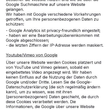
Google Suchmaschine auf unsere Website
gelangen.
Wir haben mit Google verschiedene Vorkehrungen
getroffen, um Ihre personenbezogenen Daten zu
schützen:
Referenzen
- Google Analytics ist privacy-freundlich eingestelt;
- haben wir eine Bearbeitungsübereinkommen mit
Unsere Produkte finden Sie in ganz Europa
Google abgeschlossen;
und darüber hinaus. Sehen Sie hier, wo Sie
- die letzten Ziffern der IP-Adresse werden maskiert.
ein HeBlad-Produkt in Ihrer Nähe finden.
Youtube/Vimeo von Google
Produkt
Über unsere Website werden Cookies platziert und
von YouTube und Vimeo gelesen, sobald ein
Alles anzeigen
eingebettetes Video angezeigt wird. Wir haben
keinen Einfluss auf die Nutzung der Daten durch
Kategorie
Google und/oder Dritte. Lesen Sie die Google-
Datenschutzerklärung (die sich regelmäßig ändern
kann), um zu wissen, was mit ihren
Alles anzeigen
(personenbezogenen) Daten geschieht, die durch
diese Cookies verarbeitet werden. Die
Informationen, die Google über unsere Website
Ort oder Postleitzahl suchen