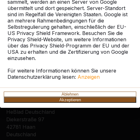
sammelt, werden an einen Server von Google
übermittelt und dort gespeichert. Server-Standort
sind im Regelfall die Vereinigten Staaten. Google ist
an mehrere Rahmenbedingungen für die
Selbstregulierung gehalten, einschließlich der EU-
US Privacy Shield Framework. Besuchen Sie die
Privacy Shield-Website, um weitere Informationen
über das Privacy Shield-Programm der EU und der
Zie ook
USA zu erhalten und die Zertifizierung von Google
einzusehen.
Karlsdorf-Neuthard
Für weitere Informationen können Sie unsere
Datenschutzerklärung lesen:
Anzeigen
Ablehnen
Kontakt
Akzeptieren
HeBlad Deutschland
Diekerstraße 97
42781 Haan
Deutschland