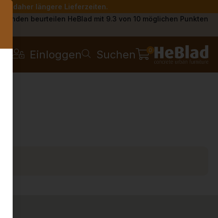
Sie daher längere Lieferzeiten.
s
Kunden beurteilen HeBlad mit 9.3 von 10 möglichen Punkten
0
Einloggen
Suchen