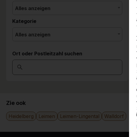
Alles anzeigen
Kategorie
Alles anzeigen
Ort oder Postleitzahl suchen
Zie ook
Heidelberg
Leimen
Leimen-Lingental
Walldorf