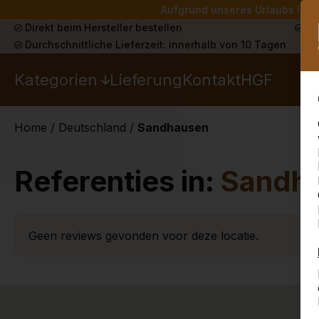
Aufgrund unseres Urlaubs liefe
Direkt beim Hersteller bestellen
Sch
Durchschnittliche Lieferzeit: innerhalb von 10 Tagen
Kategorien
Lieferung
Kontakt
HGF
Home
/
Deutschland
/
Sandhausen
Referenties in:
Sandh
Geen reviews gevonden voor deze locatie.