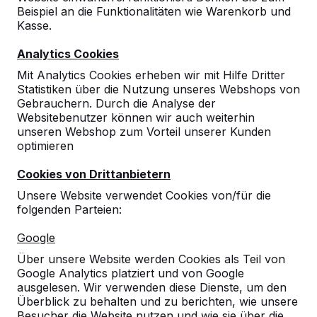
Beispiel an die Funktionalitäten wie Warenkorb und
10
Kasse.
16-08-2024
Analytics Cookies
Mit Analytics Cookies erheben wir mit Hilfe Dritter
Statistiken über die Nutzung unseres Webshops von
10
Gebrauchern. Durch die Analyse der
Websitebenutzer können wir auch weiterhin
16-12-2022
unseren Webshop zum Vorteil unserer Kunden
optimieren
Cookies von Drittanbietern
10
Unsere Website verwendet Cookies von/für die
Dies ist nun unsere zweiter Outdoorkicker
folgenden Parteien:
von der Firma He Blad und wir sind mit beiden
Kickern sehr zufrieden.
Google
Die Grundschulkinder lieben beide Kicker und
in jeder Pause spielen sie damit.
Über unsere Website werden Cookies als Teil von
B. Meißner
18-11-2019
Google Analytics platziert und von Google
ausgelesen. Wir verwenden diese Dienste, um den
Überblick zu behalten und zu berichten, wie unsere
Besucher die Website nutzen und wie sie über die