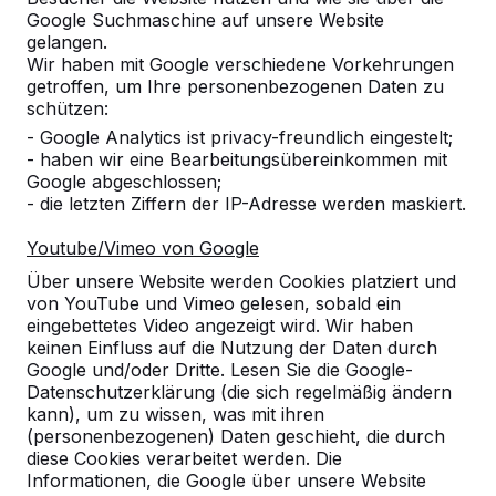
10
Google Suchmaschine auf unsere Website
gelangen.
Wir sind mit der Bestellung, der Anlieferung
Wir haben mit Google verschiedene Vorkehrungen
und dem Kicker sehr zufrieden.
getroffen, um Ihre personenbezogenen Daten zu
Die Kinder haben sich über den
schützen:
Outdoorkicker sehr gefreut.
B. Meißner,
04-10-
- Google Analytics ist privacy-freundlich eingestelt;
Schulsozialarbeiterin
2017
- haben wir eine Bearbeitungsübereinkommen mit
Google abgeschlossen;
- die letzten Ziffern der IP-Adresse werden maskiert.
10
Youtube/Vimeo von Google
Sehr gut, sehr schnell! Produkt entspricht voll
Über unsere Website werden Cookies platziert und
und ganz unseren Erwartungen.
von YouTube und Vimeo gelesen, sobald ein
01-06-2015
eingebettetes Video angezeigt wird. Wir haben
keinen Einfluss auf die Nutzung der Daten durch
Google und/oder Dritte. Lesen Sie die Google-
Datenschutzerklärung (die sich regelmäßig ändern
kann), um zu wissen, was mit ihren
(personenbezogenen) Daten geschieht, die durch
diese Cookies verarbeitet werden. Die
Informationen, die Google über unsere Website