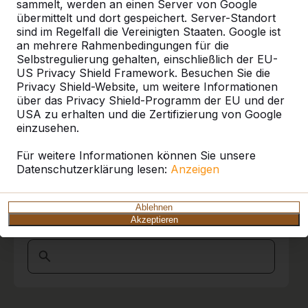
Referenzen
sammelt, werden an einen Server von Google
übermittelt und dort gespeichert. Server-Standort
sind im Regelfall die Vereinigten Staaten. Google ist
Unsere Produkte finden Sie in ganz Europa
an mehrere Rahmenbedingungen für die
und darüber hinaus. Sehen Sie hier, wo Sie
Selbstregulierung gehalten, einschließlich der EU-
ein HeBlad-Produkt in Ihrer Nähe finden.
US Privacy Shield Framework. Besuchen Sie die
Privacy Shield-Website, um weitere Informationen
Produkt
über das Privacy Shield-Programm der EU und der
USA zu erhalten und die Zertifizierung von Google
Alles anzeigen
einzusehen.
Kategorie
Für weitere Informationen können Sie unsere
Datenschutzerklärung lesen:
Anzeigen
Alles anzeigen
Ablehnen
Akzeptieren
Ort oder Postleitzahl suchen