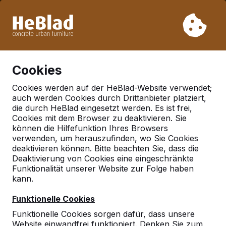
Aufgrund unseres Urlaubs liefern wir von Woche 31 bis
Woche 33 nicht. Bitte berücksichtigen Sie daher längere
Lieferzeiten.
Schon mehr als 30.000 Produkten verkauft
0
Cookies
Cookies werden auf der HeBlad-Website verwendet;
auch werden Cookies durch Drittanbieter platziert,
Deutschland
die durch HeBlad eingesetzt werden. Es ist frei,
Cookies mit dem Browser zu deaktivieren. Sie
Referenties in:
Koln
können die Hilfefunktion Ihres Browsers
verwenden, um herauszufinden, wo Sie Cookies
deaktivieren können. Bitte beachten Sie, dass die
Deaktivierung von Cookies eine eingeschränkte
Funktionalität unserer Website zur Folge haben
kann.
Funktionelle Cookies
Funktionelle Cookies sorgen dafür, dass unsere
Website einwandfrei funktioniert. Denken Sie zum