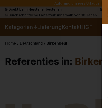
Aufgrund unseres Urlaubs liefe
Direkt beim Hersteller bestellen
Sch
Durchschnittliche Lieferzeit: innerhalb von 10 Tagen
Kategorien
Lieferung
Kontakt
HGF
Home
/
Deutschland
/
Birkenbeul
Referenties in:
Birken