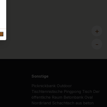
+
-
Sonstige
Picknickbank
Outdoor
Tischtennistische
Pingpong Tisch
Der
öffentliche Raum
Betonbank Oval
Nordirland
Schachtisch aus beton