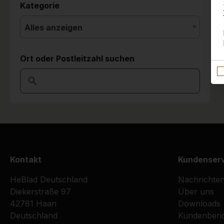
Kategorie
Alles anzeigen
Ort oder Postleitzahl suchen
Kontakt
Kundenser
HeBlad Deutschland
Nachrichte
Diekerstraße 97
Über uns
42781 Haan
Downloads
Deutschland
Kundenberi