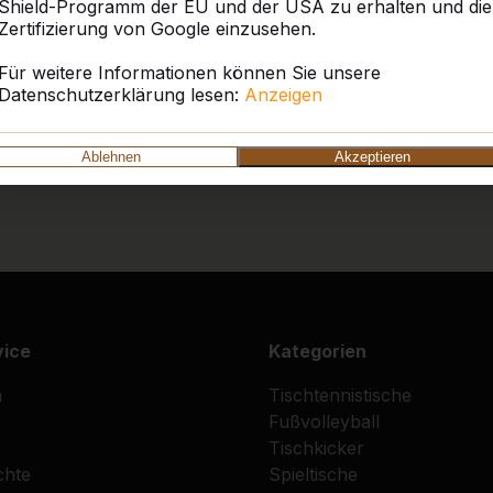
Shield-Programm der EU und der USA zu erhalten und die
Zertifizierung von Google einzusehen.
Für weitere Informationen können Sie unsere
Datenschutzerklärung lesen:
Anzeigen
Ablehnen
Akzeptieren
vice
Kategorien
n
Tischtennistische
Fußvolleyball
Tischkicker
chte
Spieltische