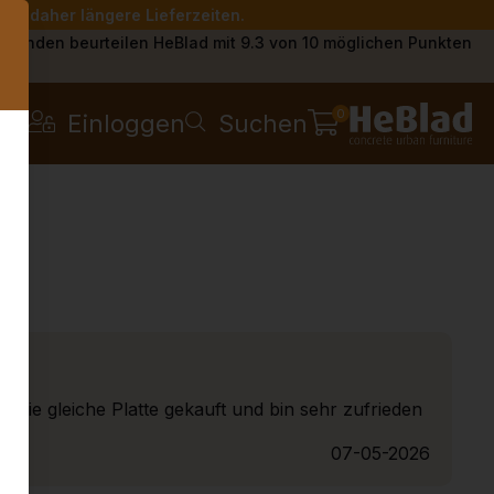
Sie daher längere Lieferzeiten.
s
Kunden beurteilen HeBlad mit 9.3 von 10 möglichen Punkten
0
Einloggen
Suchen
n die gleiche Platte gekauft und bin sehr zufrieden
07-05-2026