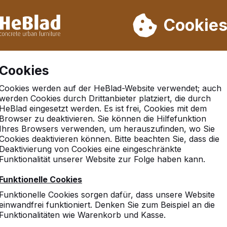
rn wir von Woche 31 bis Woche 33 nicht. Bitte berücksichtigen 
on mehr als 30.000 Produkten verkauft
Cookie
Cookies
Cookies werden auf der HeBlad-Website verwendet; auch
werden Cookies durch Drittanbieter platziert, die durch
HeBlad eingesetzt werden. Es ist frei, Cookies mit dem
Browser zu deaktivieren. Sie können die Hilfefunktion
beul
Ihres Browsers verwenden, um herauszufinden, wo Sie
Cookies deaktivieren können. Bitte beachten Sie, dass die
Deaktivierung von Cookies eine eingeschränkte
Funktionalität unserer Website zur Folge haben kann.
10
Funktionelle Cookies
Ich habe vor einigen Jahre
Funktionelle Cookies sorgen dafür, dass unsere Website
mit der Qualität.
einwandfrei funktioniert. Denken Sie zum Beispiel an die
Funktionalitäten wie Warenkorb und Kasse.