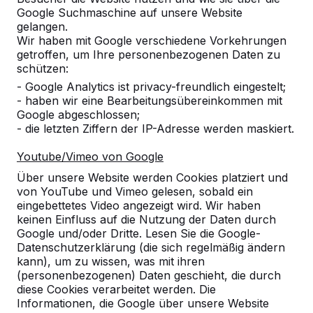
Google Suchmaschine auf unsere Website
Produkt
gelangen.
Wir haben mit Google verschiedene Vorkehrungen
Alles anzeigen
getroffen, um Ihre personenbezogenen Daten zu
schützen:
Kategorie
- Google Analytics ist privacy-freundlich eingestelt;
- haben wir eine Bearbeitungsübereinkommen mit
Alles anzeigen
Google abgeschlossen;
- die letzten Ziffern der IP-Adresse werden maskiert.
Ort oder Postleitzahl suchen
Youtube/Vimeo von Google
Über unsere Website werden Cookies platziert und
von YouTube und Vimeo gelesen, sobald ein
eingebettetes Video angezeigt wird. Wir haben
keinen Einfluss auf die Nutzung der Daten durch
Google und/oder Dritte. Lesen Sie die Google-
Datenschutzerklärung (die sich regelmäßig ändern
kann), um zu wissen, was mit ihren
Zie ook
(personenbezogenen) Daten geschieht, die durch
diese Cookies verarbeitet werden. Die
Hennef
Sankt Augustin
Informationen, die Google über unsere Website