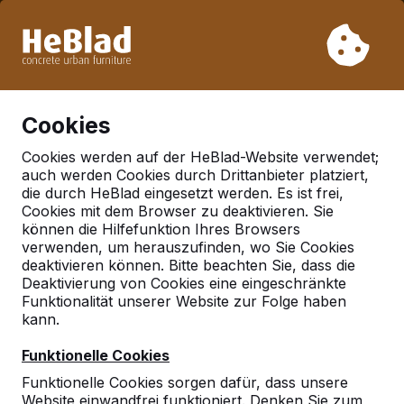
Aufgrund unseres Urlaubs liefern wir von Woche 31 bis
Woche 33 nicht. Bitte berücksichtigen Sie daher längere
Lieferzeiten.
Schon mehr als 30.000 Produkten verkauft
0
Cookies
Cookies werden auf der HeBlad-Website verwendet;
auch werden Cookies durch Drittanbieter platziert,
Deutschland
die durch HeBlad eingesetzt werden. Es ist frei,
Cookies mit dem Browser zu deaktivieren. Sie
Referenties in:
Hennef
können die Hilfefunktion Ihres Browsers
allner
verwenden, um herauszufinden, wo Sie Cookies
deaktivieren können. Bitte beachten Sie, dass die
Deaktivierung von Cookies eine eingeschränkte
Funktionalität unserer Website zur Folge haben
Geen reviews gevonden voor deze
kann.
locatie.
Funktionelle Cookies
Funktionelle Cookies sorgen dafür, dass unsere
Website einwandfrei funktioniert. Denken Sie zum