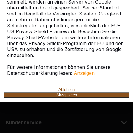
sammelt, werden an einen Server von Google
übermittelt und dort gespeichert. Server-Standort
sind im Regelfall die Vereinigten Staaten. Google ist
an mehrere Rahmenbedingungen für die
Selbstregulierung gehalten, einschließlich der EU-
Kontakt
US Privacy Shield Framework. Besuchen Sie die
Privacy Shield-Website, um weitere Informationen
HeBlad Deutschland
über das Privacy Shield-Programm der EU und der
Diekerstraße 97
USA zu erhalten und die Zertifizierung von Google
42781 Haan
einzusehen.
Deutschland
Für weitere Informationen können Sie unsere
Datenschutzerklärung lesen:
Anzeigen
+49 212 934 77 25
info@HeBlad.de
Ablehnen
Akzeptieren
Kundenservice