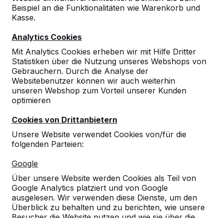
Beispiel an die Funktionalitäten wie Warenkorb und
Kasse.
Analytics Cookies
Mit Analytics Cookies erheben wir mit Hilfe Dritter
Statistiken über die Nutzung unseres Webshops von
Gebrauchern. Durch die Analyse der
Websitebenutzer können wir auch weiterhin
unseren Webshop zum Vorteil unserer Kunden
optimieren
Cookies von Drittanbietern
Unsere Website verwendet Cookies von/für die
folgenden Parteien:
Referenzen
Google
Über unsere Website werden Cookies als Teil von
Unsere Produkte finden Sie in ganz Europa
Google Analytics platziert und von Google
und darüber hinaus. Sehen Sie hier, wo Sie
ausgelesen. Wir verwenden diese Dienste, um den
ein HeBlad-Produkt in Ihrer Nähe finden.
Überblick zu behalten und zu berichten, wie unsere
Besucher die Website nutzen und wie sie über die