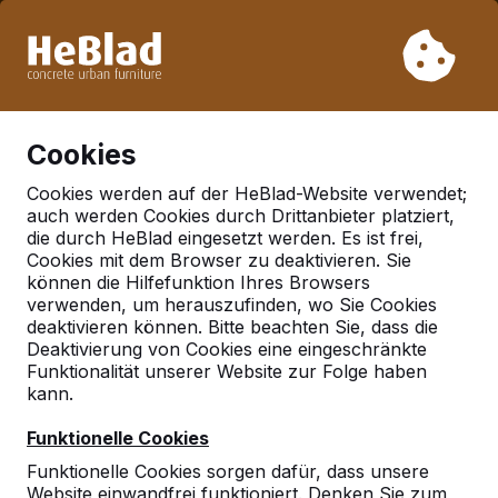
Aufgrund unseres Urlaubs liefern wir von Woche 31 bis
Woche 33 nicht. Bitte berücksichtigen Sie daher längere
Lieferzeiten.
Schon mehr als 30.000 Produkten verkauft
0
Cookies
Cookies werden auf der HeBlad-Website verwendet;
auch werden Cookies durch Drittanbieter platziert,
Deutschland
die durch HeBlad eingesetzt werden. Es ist frei,
Cookies mit dem Browser zu deaktivieren. Sie
Referenties in:
Borsdorf
können die Hilfefunktion Ihres Browsers
verwenden, um herauszufinden, wo Sie Cookies
deaktivieren können. Bitte beachten Sie, dass die
Deaktivierung von Cookies eine eingeschränkte
Geen reviews gevonden voor deze
Funktionalität unserer Website zur Folge haben
locatie.
kann.
Funktionelle Cookies
Funktionelle Cookies sorgen dafür, dass unsere
Website einwandfrei funktioniert. Denken Sie zum