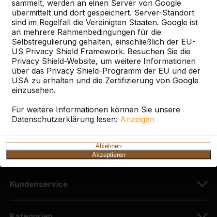
sammelt, werden an einen Server von Google
übermittelt und dort gespeichert. Server-Standort
sind im Regelfall die Vereinigten Staaten. Google ist
Kontakt
an mehrere Rahmenbedingungen für die
Selbstregulierung gehalten, einschließlich der EU-
HeBlad Deutschland
US Privacy Shield Framework. Besuchen Sie die
Diekerstraße 97
Privacy Shield-Website, um weitere Informationen
über das Privacy Shield-Programm der EU und der
42781 Haan
USA zu erhalten und die Zertifizierung von Google
Deutschland
einzusehen.
+49 212 934 77 25
Für weitere Informationen können Sie unsere
Datenschutzerklärung lesen:
info@HeBlad.de
Anzeigen
Ablehnen
Akzeptieren
Kundenservice
Kategorien