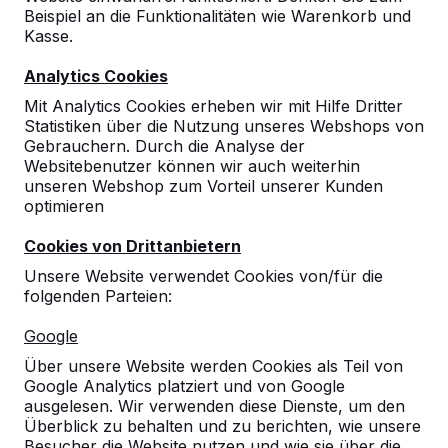
Beispiel an die Funktionalitäten wie Warenkorb und
Kasse.
Analytics Cookies
Mit Analytics Cookies erheben wir mit Hilfe Dritter
Statistiken über die Nutzung unseres Webshops von
Gebrauchern. Durch die Analyse der
Websitebenutzer können wir auch weiterhin
unseren Webshop zum Vorteil unserer Kunden
optimieren
Cookies von Drittanbietern
Unsere Website verwendet Cookies von/für die
folgenden Parteien:
Referenzen
Google
Unsere Produkte finden Sie in ganz Europa
Über unsere Website werden Cookies als Teil von
und darüber hinaus. Sehen Sie hier, wo Sie
Google Analytics platziert und von Google
ein HeBlad-Produkt in Ihrer Nähe finden.
ausgelesen. Wir verwenden diese Dienste, um den
Überblick zu behalten und zu berichten, wie unsere
Produkt
Besucher die Website nutzen und wie sie über die