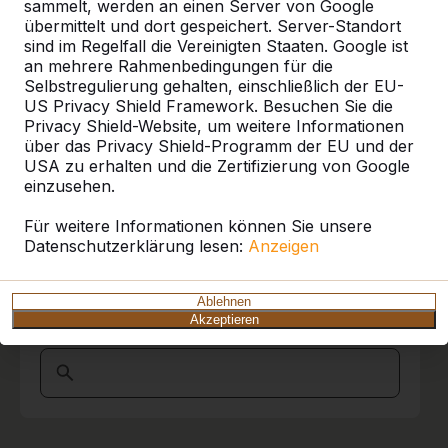
Referenzen
berichten, dass die Hausmeister und die
sammelt, werden an einen Server von Google
Schulleitung begeistert von dem Fahrer
übermittelt und dort gespeichert. Server-Standort
waren, der mit viel Ruhe, Übersicht und
sind im Regelfall die Vereinigten Staaten. Google ist
Unsere Produkte finden Sie in ganz Europa
Souveränität unseren Schulhof befahren hat,
an mehrere Rahmenbedingungen für die
und darüber hinaus. Sehen Sie hier, wo Sie
die Picknickset abgeladen und an Ort und
Selbstregulierung gehalten, einschließlich der EU-
ein HeBlad-Produkt in Ihrer Nähe finden.
Stelle gebracht hat.
US Privacy Shield Framework. Besuchen Sie die
Privacy Shield-Website, um weitere Informationen
Produkt
Wir hatten schon andere Erfahrungen
über das Privacy Shield-Programm der EU und der
machen müssen. Kurz und Gut , wir sind
USA zu erhalten und die Zertifizierung von Google
Alles anzeigen
begeistert und werden sicher
einzusehen.
Wiederholungstäter.
Kategorie
Marion Bleich Schulburo
15-11-2017
Für weitere Informationen können Sie unsere
Datenschutzerklärung lesen:
Anzeigen
Alles anzeigen
10
Ablehnen
Akzeptieren
Ort oder Postleitzahl suchen
Sehr freundlich, souverän und zuverlässig in
jeder Beziehung!
Ein großes Lob an den Fahrer! Sein Können
und seine Gewissenhaftigkeit bei der
Anlieferung haben uns begeistert!
Alles Gute für das gesamte Team!