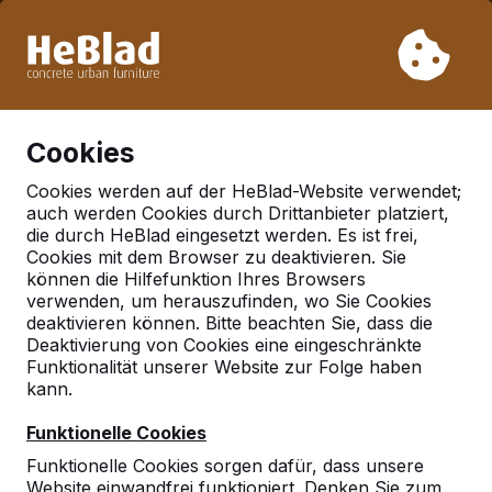
Aufgrund unseres Urlaubs liefern wir von Woche 31 bis
Woche 33 nicht. Bitte berücksichtigen Sie daher längere
Lieferzeiten.
Schon mehr als 30.000 Produkten verkauft
0
Cookies
Cookies werden auf der HeBlad-Website verwendet;
auch werden Cookies durch Drittanbieter platziert,
Deutschland
die durch HeBlad eingesetzt werden. Es ist frei,
Cookies mit dem Browser zu deaktivieren. Sie
Referenties in:
Berlin
können die Hilfefunktion Ihres Browsers
verwenden, um herauszufinden, wo Sie Cookies
deaktivieren können. Bitte beachten Sie, dass die
Deaktivierung von Cookies eine eingeschränkte
Funktionalität unserer Website zur Folge haben
kann.
Funktionelle Cookies
Funktionelle Cookies sorgen dafür, dass unsere
Website einwandfrei funktioniert. Denken Sie zum