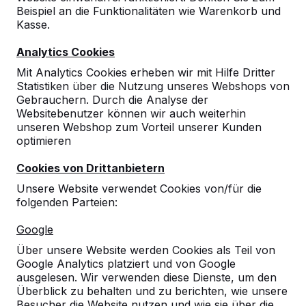
Beispiel an die Funktionalitäten wie Warenkorb und
10
Kasse.
10-09-2024
Analytics Cookies
Mit Analytics Cookies erheben wir mit Hilfe Dritter
Statistiken über die Nutzung unseres Webshops von
10
Gebrauchern. Durch die Analyse der
Websitebenutzer können wir auch weiterhin
Sportservice Berlin
26-10-2023
unseren Webshop zum Vorteil unserer Kunden
optimieren
Cookies von Drittanbietern
10
Unsere Website verwendet Cookies von/für die
Picknickelemente in sehr schönem Design
folgenden Parteien:
und super Qualität.
Ein herzliches Dankeschön an den Fahrer,
Google
der unseren Hausmeister tatkräftig bei der
Aufstellung und Anordnung der Einheiten
Über unsere Website werden Cookies als Teil von
unterstützt hat.
Google Analytics platziert und von Google
17-03-2020
ausgelesen. Wir verwenden diese Dienste, um den
Überblick zu behalten und zu berichten, wie unsere
Besucher die Website nutzen und wie sie über die