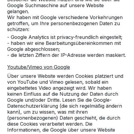
Google Suchmaschine auf unsere Website
10
gelangen.
Wir haben mit Google verschiedene Vorkehrungen
Die Produkte sind bequem, langlebig und
getroffen, um Ihre personenbezogenen Daten zu
pflegeleicht.
schützen:
20-04-2018
- Google Analytics ist privacy-freundlich eingestelt;
- haben wir eine Bearbeitungsübereinkommen mit
Google abgeschlossen;
10
- die letzten Ziffern der IP-Adresse werden maskiert.
wir, die Schulleitung, eigentlich das gesamte
Youtube/Vimeo von Google
Kollegium des OSZ Körperpflege möchten uns
bei Ihnen für die reibungslose Bearbeitung,
Über unsere Website werden Cookies platziert und
Abwicklung und Lieferung der Picknicksets
von YouTube und Vimeo gelesen, sobald ein
bedanken.
eingebettetes Video angezeigt wird. Wir haben
keinen Einfluss auf die Nutzung der Daten durch
Unsere Schüler sind begeistert und bedauern
Google und/oder Dritte. Lesen Sie die Google-
dass das Wetter in Berlin zur Zeit nicht zum
Datenschutzerklärung (die sich regelmäßig ändern
Verweilen einlädt. Sobald es die Witterung
kann), um zu wissen, was mit ihren
zulässt werden wir Ihnen Bilder senden.
(personenbezogenen) Daten geschieht, die durch
diese Cookies verarbeitet werden. Die
Außerdem möchten wir Ihnen noch
Informationen, die Google über unsere Website