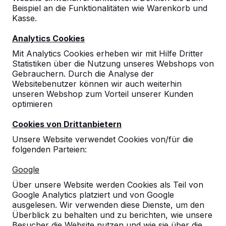
Beispiel an die Funktionalitäten wie Warenkorb und
Kasse.
Analytics Cookies
Mit Analytics Cookies erheben wir mit Hilfe Dritter
10
Statistiken über die Nutzung unseres Webshops von
02-07-2026
Gebrauchern. Durch die Analyse der
Websitebenutzer können wir auch weiterhin
unseren Webshop zum Vorteil unserer Kunden
optimieren
10
Cookies von Drittanbietern
30-06-2026
Unsere Website verwendet Cookies von/für die
folgenden Parteien:
10
Google
Qualitativ sehr hochwertige Spielgeräte.
Über unsere Website werden Cookies als Teil von
Unsere Schüler sind begeistert!
Google Analytics platziert und von Google
30-06-2026
ausgelesen. Wir verwenden diese Dienste, um den
Überblick zu behalten und zu berichten, wie unsere
Besucher die Website nutzen und wie sie über die