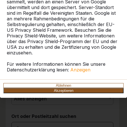
sammelt, werden an einen Server von Google
übermittelt und dort gespeichert. Server-Standort
sind im Regelfall die Vereinigten Staaten. Google ist
10
an mehrere Rahmenbedingungen für die
Referenzen
Selbstregulierung gehalten, einschließlich der EU-
Die Tischgruppen stehen seit drei Tagen und
US Privacy Shield Framework. Besuchen Sie die
sie werden von den Kindern sehr gut
Privacy Shield-Website, um weitere Informationen
angenommen. Wir sind sehr zufrieden mit der
Unsere Produkte finden Sie in ganz Europa
über das Privacy Shield-Programm der EU und der
Entscheidung für die Picknicksets.
und darüber hinaus. Sehen Sie hier, wo Sie
USA zu erhalten und die Zertifizierung von Google
Grundschule Friedrichsthal
03-06-2026
ein HeBlad-Produkt in Ihrer Nähe finden.
einzusehen.
Produkt
Für weitere Informationen können Sie unsere
Datenschutzerklärung lesen:
10
Anzeigen
Alles anzeigen
Wir sind ganz begeistert über die Spielgeräte.
Es ist eine hochwertige Qualität. Die
Kategorie
Ablehnen
Anlieferung war super; der Fahrer hat
Akzeptieren
ausreichend Zeit, die Geräte auf den besten
Alles anzeigen
Standort zu stellen. Die Spielgeräte wurden
bereits sehr gut bespielt. Tolle Produkte und
das Zubehör stellen wir in einer Alubox
Ort oder Postleitzahl suchen
daneben zur Verfügung. So ist ein spontanes
Spiel im Mehrgenerationenpark jederzeit