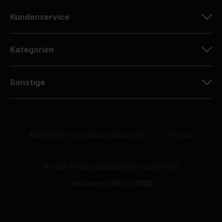
10
Kundenservice
Ich habe vor einigen Jahren die gleiche Platte
gekauft und bin sehr zufrieden mit der
Qualität.
Kategorien
07-05-2026
Sonstige
10
Dirk Zenz
07-05-2026
Allgemeine Geschäftsbedingungen
|
Privacy
10
06-05-2026
© 2026 HeBlad Deutschland Deutschland
Website erstellt von
GSD
10
Der gelieferte Tischkicker schaut sehr gut