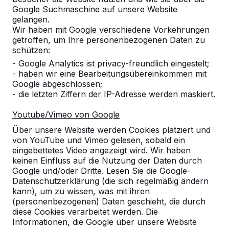
Google Suchmaschine auf unsere Website
8
gelangen.
Wir haben mit Google verschiedene Vorkehrungen
Bisher ist dieses Produkt unsere Erfahrung.
getroffen, um Ihre personenbezogenen Daten zu
Es ist gut angenommen worden und man
schützen:
kann schön dran sitzen. Alles in allem ein
- Google Analytics ist privacy-freundlich eingestelt;
sehr gutes Produkt. Kann man nur
- haben wir eine Bearbeitungsübereinkommen mit
empfehlen.
Google abgeschlossen;
25-06-2026
- die letzten Ziffern der IP-Adresse werden maskiert.
Youtube/Vimeo von Google
10
Über unsere Website werden Cookies platziert und
von YouTube und Vimeo gelesen, sobald ein
23-06-2026
eingebettetes Video angezeigt wird. Wir haben
keinen Einfluss auf die Nutzung der Daten durch
Google und/oder Dritte. Lesen Sie die Google-
Datenschutzerklärung (die sich regelmäßig ändern
10
kann), um zu wissen, was mit ihren
dieses war die erste Bestellung. Es war alles
(personenbezogenen) Daten geschieht, die durch
durchweg positiv
diese Cookies verarbeitet werden. Die
Gabi Baxpehler
10-06-2026
Informationen, die Google über unsere Website