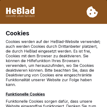
Aufgrund unseres Urlaubs liefern wir von Woche 31 bis
Woche 33 nicht. Bitte berücksichtigen Sie daher längere
Lieferzeiten.
Schon mehr als 30.000 Produkten verkauft
0
Cookies
Cookies werden auf der HeBlad-Website verwendet;
auch werden Cookies durch Drittanbieter platziert,
Geen referenties gevonden in 'mebstetten'
die durch HeBlad eingesetzt werden. Es ist frei,
Cookies mit dem Browser zu deaktivieren. Sie
können die Hilfefunktion Ihres Browsers
Deutschland
verwenden, um herauszufinden, wo Sie Cookies
Referenties in:
deaktivieren können. Bitte beachten Sie, dass die
Deaktivierung von Cookies eine eingeschränkte
Deutschland
Funktionalität unserer Website zur Folge haben
kann.
Funktionelle Cookies
Funktionelle Cookies sorgen dafür, dass unsere
Website einwandfrei funktioniert. Denken Sie zum