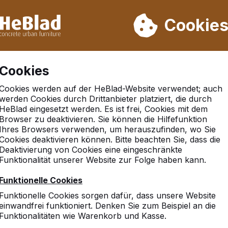
rn wir von Woche 31 bis Woche 33 nicht. Bitte berücksichtigen 
on mehr als 30.000 Produkten verkauft
Cookie
Cookies
Cookies werden auf der HeBlad-Website verwendet; auch
werden Cookies durch Drittanbieter platziert, die durch
HeBlad eingesetzt werden. Es ist frei, Cookies mit dem
Browser zu deaktivieren. Sie können die Hilfefunktion
nhausen
Ihres Browsers verwenden, um herauszufinden, wo Sie
Cookies deaktivieren können. Bitte beachten Sie, dass die
Deaktivierung von Cookies eine eingeschränkte
Funktionalität unserer Website zur Folge haben kann.
10
Funktionelle Cookies
Der Kauf dieses Spieltisc
Funktionelle Cookies sorgen dafür, dass unsere Website
Wir sind begeistert vom P
einwandfrei funktioniert. Denken Sie zum Beispiel an die
Lieferung+Aufstellung ! Wi
Funktionalitäten wie Warenkorb und Kasse.
- Sigrid Rudolph - Campin