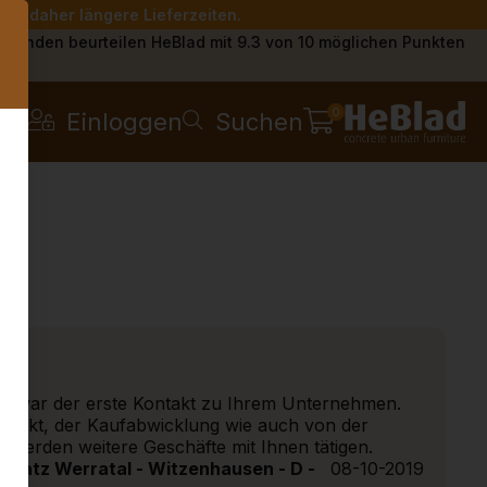
Sie daher längere Lieferzeiten.
s
Kunden beurteilen HeBlad mit 9.3 von 10 möglichen Punkten
0
Einloggen
Suchen
hes war der erste Kontakt zu Ihrem Unternehmen.
rodukt, der Kaufabwicklung wie auch von der
r werden weitere Geschäfte mit Ihnen tätigen.
gplatz Werratal - Witzenhausen - D -
08-10-2019