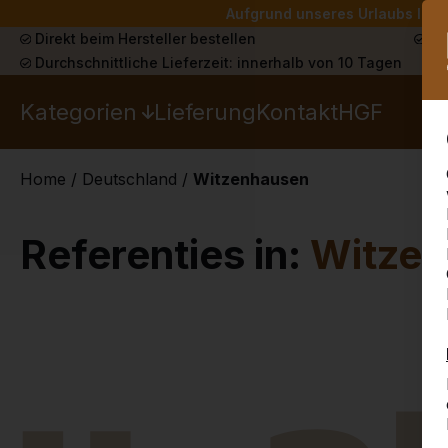
Aufgrund unseres Urlaubs liefe
Direkt beim Hersteller bestellen
Sch
Durchschnittliche Lieferzeit: innerhalb von 10 Tagen
Kategorien
Lieferung
Kontakt
HGF
Home
/
Deutschland
/
Witzenhausen
Referenties in:
Witze