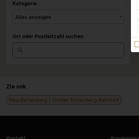
Kategorie
Alles anzeigen
Ort oder Postleitzahl suchen
Zie ook
Neu-Eichenberg / Ortsteil Eichenberg Bahnhof
Kontakt
Kundenser