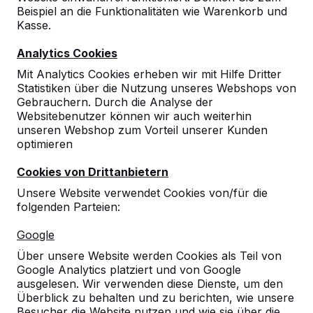
Beispiel an die Funktionalitäten wie Warenkorb und
Kasse.
10
Analytics Cookies
Die Schüler haben den Kicker sofort
Mit Analytics Cookies erheben wir mit Hilfe Dritter
angenommen. "Jetzt ist der Schulhof nicht
Statistiken über die Nutzung unseres Webshops von
mehr ganz so langweilig" waren die ersten
Gebrauchern. Durch die Analyse der
Kommentare. Sie forderten sofort mehrere
Websitebenutzer können wir auch weiterhin
Kicker ein.
unseren Webshop zum Vorteil unserer Kunden
Barbara Reichler, Schulleiterin
02-03-2016
optimieren
Cookies von Drittanbietern
Unsere Website verwendet Cookies von/für die
folgenden Parteien:
Google
Über unsere Website werden Cookies als Teil von
Google Analytics platziert und von Google
ausgelesen. Wir verwenden diese Dienste, um den
Überblick zu behalten und zu berichten, wie unsere
Besucher die Website nutzen und wie sie über die