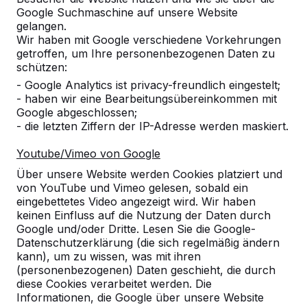
Google Suchmaschine auf unsere Website
gelangen.
Wir haben mit Google verschiedene Vorkehrungen
getroffen, um Ihre personenbezogenen Daten zu
schützen:
- Google Analytics ist privacy-freundlich eingestelt;
- haben wir eine Bearbeitungsübereinkommen mit
Google abgeschlossen;
- die letzten Ziffern der IP-Adresse werden maskiert.
Referenzen
Youtube/Vimeo von Google
Unsere Produkte finden Sie in ganz Europa
Über unsere Website werden Cookies platziert und
und darüber hinaus. Sehen Sie hier, wo Sie
von YouTube und Vimeo gelesen, sobald ein
ein HeBlad-Produkt in Ihrer Nähe finden.
eingebettetes Video angezeigt wird. Wir haben
keinen Einfluss auf die Nutzung der Daten durch
Produkt
Google und/oder Dritte. Lesen Sie die Google-
Datenschutzerklärung (die sich regelmäßig ändern
Alles anzeigen
kann), um zu wissen, was mit ihren
(personenbezogenen) Daten geschieht, die durch
Kategorie
diese Cookies verarbeitet werden. Die
Informationen, die Google über unsere Website