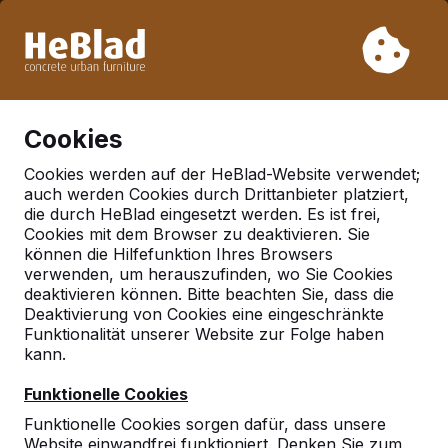
Aufgrund unseres Urlaubs liefern wir von Woche 31 bis
Woche 33 nicht. Bitte berücksichtigen Sie daher längere
Lieferzeiten.
Schon mehr als 30.000 Produkten verkauft
0
Cookies
Cookies werden auf der HeBlad-Website verwendet;
auch werden Cookies durch Drittanbieter platziert,
Deutschland
die durch HeBlad eingesetzt werden. Es ist frei,
Cookies mit dem Browser zu deaktivieren. Sie
Referenties in:
können die Hilfefunktion Ihres Browsers
Gummersbach
verwenden, um herauszufinden, wo Sie Cookies
deaktivieren können. Bitte beachten Sie, dass die
Deaktivierung von Cookies eine eingeschränkte
Funktionalität unserer Website zur Folge haben
kann.
Funktionelle Cookies
Funktionelle Cookies sorgen dafür, dass unsere
Website einwandfrei funktioniert. Denken Sie zum