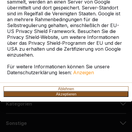
sammelt, werden an einen Server von Google
HeBlad Deutschland
übermittelt und dort gespeichert. Server-Standort
Diekerstraße 97
sind im Regelfall die Vereinigten Staaten. Google ist
42781 Haan
an mehrere Rahmenbedingungen für die
Deutschland
Selbstregulierung gehalten, einschließlich der EU-
US Privacy Shield Framework. Besuchen Sie die
Privacy Shield-Website, um weitere Informationen
+49 212 934 77 25
über das Privacy Shield-Programm der EU und der
info@HeBlad.de
USA zu erhalten und die Zertifizierung von Google
einzusehen.
Für weitere Informationen können Sie unsere
Datenschutzerklärung lesen:
Anzeigen
Kundenservice
Ablehnen
Akzeptieren
Kategorien
Sonstige