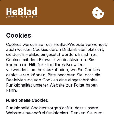
Aufgrund unseres Urlaubs liefern wir von Woche 31 bis
Woche 33 nicht. Bitte berücksichtigen Sie daher längere
Lieferzeiten.
Schon mehr als 30.000 Produkten verkauft
0
Cookies
Cookies werden auf der HeBlad-Website verwendet;
auch werden Cookies durch Drittanbieter platziert,
Deutschland
die durch HeBlad eingesetzt werden. Es ist frei,
Cookies mit dem Browser zu deaktivieren. Sie
Referenties in:
können die Hilfefunktion Ihres Browsers
Mandelbachtal
verwenden, um herauszufinden, wo Sie Cookies
deaktivieren können. Bitte beachten Sie, dass die
Deaktivierung von Cookies eine eingeschränkte
Funktionalität unserer Website zur Folge haben
Geen reviews gevonden voor deze
kann.
locatie.
Funktionelle Cookies
Funktionelle Cookies sorgen dafür, dass unsere
Website einwandfrei funktioniert. Denken Sie zum