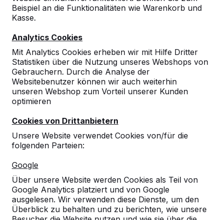
Beispiel an die Funktionalitäten wie Warenkorb und
Kasse.
Analytics Cookies
Mit Analytics Cookies erheben wir mit Hilfe Dritter
Statistiken über die Nutzung unseres Webshops von
Gebrauchern. Durch die Analyse der
Websitebenutzer können wir auch weiterhin
unseren Webshop zum Vorteil unserer Kunden
optimieren
Cookies von Drittanbietern
Unsere Website verwendet Cookies von/für die
folgenden Parteien:
Referenzen
Google
Über unsere Website werden Cookies als Teil von
Unsere Produkte finden Sie in ganz Europa
Google Analytics platziert und von Google
und darüber hinaus. Sehen Sie hier, wo Sie
ausgelesen. Wir verwenden diese Dienste, um den
ein HeBlad-Produkt in Ihrer Nähe finden.
Überblick zu behalten und zu berichten, wie unsere
Besucher die Website nutzen und wie sie über die