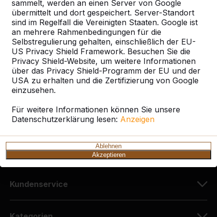
sammelt, werden an einen Server von Google
übermittelt und dort gespeichert. Server-Standort
sind im Regelfall die Vereinigten Staaten. Google ist
Kontakt
an mehrere Rahmenbedingungen für die
Selbstregulierung gehalten, einschließlich der EU-
HeBlad Deutschland
US Privacy Shield Framework. Besuchen Sie die
Diekerstraße 97
Privacy Shield-Website, um weitere Informationen
über das Privacy Shield-Programm der EU und der
42781 Haan
USA zu erhalten und die Zertifizierung von Google
Deutschland
einzusehen.
+49 212 934 77 25
Für weitere Informationen können Sie unsere
Datenschutzerklärung lesen:
info@HeBlad.de
Anzeigen
Ablehnen
Akzeptieren
Kundenservice
Kategorien