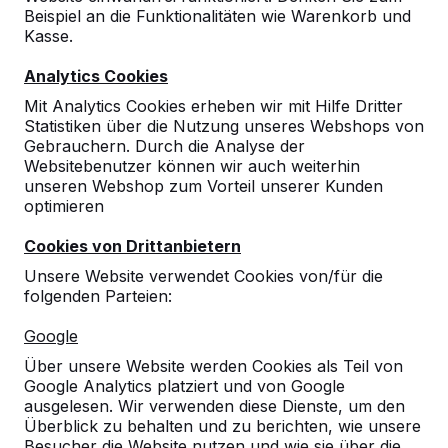
Beispiel an die Funktionalitäten wie Warenkorb und
Kasse.
Analytics Cookies
Mit Analytics Cookies erheben wir mit Hilfe Dritter
Statistiken über die Nutzung unseres Webshops von
Gebrauchern. Durch die Analyse der
Websitebenutzer können wir auch weiterhin
unseren Webshop zum Vorteil unserer Kunden
optimieren
Cookies von Drittanbietern
Unsere Website verwendet Cookies von/für die
folgenden Parteien:
Referenzen
Google
Unsere Produkte finden Sie in ganz Europa
Über unsere Website werden Cookies als Teil von
und darüber hinaus. Sehen Sie hier, wo Sie
Google Analytics platziert und von Google
ein HeBlad-Produkt in Ihrer Nähe finden.
ausgelesen. Wir verwenden diese Dienste, um den
Überblick zu behalten und zu berichten, wie unsere
Produkt
Besucher die Website nutzen und wie sie über die