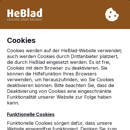
Aufgrund unseres Urlaubs liefern wir von Woche 31 bis
Woche 33 nicht. Bitte berücksichtigen Sie daher längere
Lieferzeiten.
Schon mehr als 30.000 Produkten verkauft
0
Cookies
Cookies werden auf der HeBlad-Website verwendet;
auch werden Cookies durch Drittanbieter platziert,
Deutschland
die durch HeBlad eingesetzt werden. Es ist frei,
Cookies mit dem Browser zu deaktivieren. Sie
Referenties in:
Elmshorn
können die Hilfefunktion Ihres Browsers
verwenden, um herauszufinden, wo Sie Cookies
deaktivieren können. Bitte beachten Sie, dass die
Deaktivierung von Cookies eine eingeschränkte
Geen reviews gevonden voor deze
Funktionalität unserer Website zur Folge haben
locatie.
kann.
Funktionelle Cookies
Funktionelle Cookies sorgen dafür, dass unsere
Website einwandfrei funktioniert. Denken Sie zum