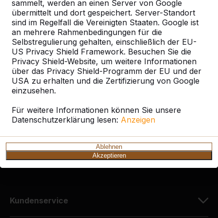
sammelt, werden an einen Server von Google
übermittelt und dort gespeichert. Server-Standort
sind im Regelfall die Vereinigten Staaten. Google ist
an mehrere Rahmenbedingungen für die
Selbstregulierung gehalten, einschließlich der EU-
Kontakt
US Privacy Shield Framework. Besuchen Sie die
Privacy Shield-Website, um weitere Informationen
HeBlad Deutschland
über das Privacy Shield-Programm der EU und der
Diekerstraße 97
USA zu erhalten und die Zertifizierung von Google
42781 Haan
einzusehen.
Deutschland
Für weitere Informationen können Sie unsere
Datenschutzerklärung lesen:
Anzeigen
+49 212 934 77 25
info@HeBlad.de
Ablehnen
Akzeptieren
Kundenservice