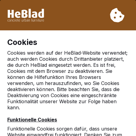
Aufgrund unseres Urlaubs liefern wir von Woche 31 bis
Woche 33 nicht. Bitte berücksichtigen Sie daher längere
Lieferzeiten.
Schon mehr als 30.000 Produkten verkauft
0
Cookies
Cookies werden auf der HeBlad-Website verwendet;
auch werden Cookies durch Drittanbieter platziert,
Deutschland
die durch HeBlad eingesetzt werden. Es ist frei,
Cookies mit dem Browser zu deaktivieren. Sie
Referenties in:
können die Hilfefunktion Ihres Browsers
Geilenkirchen
verwenden, um herauszufinden, wo Sie Cookies
deaktivieren können. Bitte beachten Sie, dass die
Deaktivierung von Cookies eine eingeschränkte
Funktionalität unserer Website zur Folge haben
Geen reviews gevonden voor deze
kann.
locatie.
Funktionelle Cookies
Funktionelle Cookies sorgen dafür, dass unsere
Website einwandfrei funktioniert. Denken Sie zum