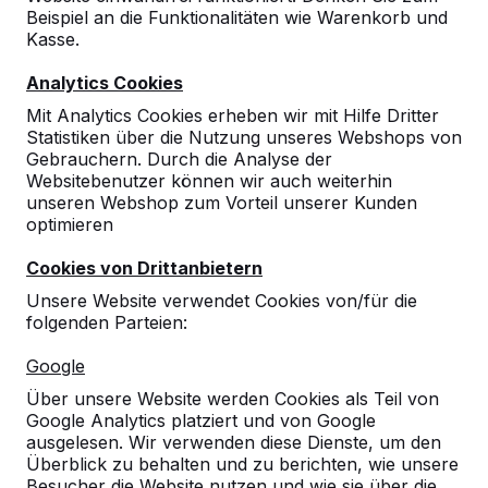
Beispiel an die Funktionalitäten wie Warenkorb und
Kasse.
Analytics Cookies
Mit Analytics Cookies erheben wir mit Hilfe Dritter
Statistiken über die Nutzung unseres Webshops von
Gebrauchern. Durch die Analyse der
Websitebenutzer können wir auch weiterhin
unseren Webshop zum Vorteil unserer Kunden
optimieren
Cookies von Drittanbietern
Unsere Website verwendet Cookies von/für die
folgenden Parteien:
Referenzen
Google
Über unsere Website werden Cookies als Teil von
Unsere Produkte finden Sie in ganz Europa
Google Analytics platziert und von Google
und darüber hinaus. Sehen Sie hier, wo Sie
ausgelesen. Wir verwenden diese Dienste, um den
ein HeBlad-Produkt in Ihrer Nähe finden.
Überblick zu behalten und zu berichten, wie unsere
Besucher die Website nutzen und wie sie über die