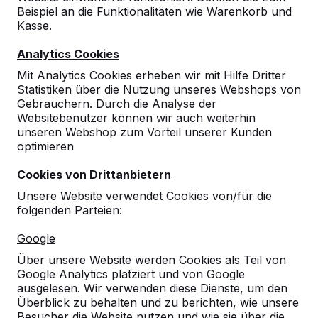
Beispiel an die Funktionalitäten wie Warenkorb und
Kasse.
Analytics Cookies
Mit Analytics Cookies erheben wir mit Hilfe Dritter
Statistiken über die Nutzung unseres Webshops von
Gebrauchern. Durch die Analyse der
Websitebenutzer können wir auch weiterhin
unseren Webshop zum Vorteil unserer Kunden
optimieren
Cookies von Drittanbietern
Unsere Website verwendet Cookies von/für die
folgenden Parteien:
Referenzen
Google
Über unsere Website werden Cookies als Teil von
Unsere Produkte finden Sie in ganz Europa
Google Analytics platziert und von Google
und darüber hinaus. Sehen Sie hier, wo Sie
ausgelesen. Wir verwenden diese Dienste, um den
ein HeBlad-Produkt in Ihrer Nähe finden.
Überblick zu behalten und zu berichten, wie unsere
Besucher die Website nutzen und wie sie über die