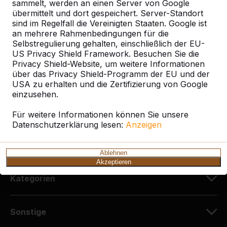
sammelt, werden an einen Server von Google
HeBlad Deutschland
übermittelt und dort gespeichert. Server-Standort
Diekerstraße 97
sind im Regelfall die Vereinigten Staaten. Google ist
42781 Haan
an mehrere Rahmenbedingungen für die
Deutschland
Selbstregulierung gehalten, einschließlich der EU-
US Privacy Shield Framework. Besuchen Sie die
Privacy Shield-Website, um weitere Informationen
+49 212 934 77 25
über das Privacy Shield-Programm der EU und der
info@HeBlad.de
USA zu erhalten und die Zertifizierung von Google
einzusehen.
Für weitere Informationen können Sie unsere
Datenschutzerklärung lesen:
Anzeigen
Kundenservice
Ablehnen
Akzeptieren
Kategorien
Sonstige