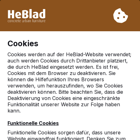
Aufgrund unseres Urlaubs liefern wir von Woche 31 bis
Woche 33 nicht. Bitte berücksichtigen Sie daher längere
Lieferzeiten.
Schon mehr als 30.000 Produkten verkauft
0
Cookies
Cookies werden auf der HeBlad-Website verwendet;
auch werden Cookies durch Drittanbieter platziert,
Deutschland
die durch HeBlad eingesetzt werden. Es ist frei,
Cookies mit dem Browser zu deaktivieren. Sie
Referenties in:
können die Hilfefunktion Ihres Browsers
Wiefelstede
verwenden, um herauszufinden, wo Sie Cookies
deaktivieren können. Bitte beachten Sie, dass die
Deaktivierung von Cookies eine eingeschränkte
Funktionalität unserer Website zur Folge haben
Geen reviews gevonden voor deze
kann.
locatie.
Funktionelle Cookies
Funktionelle Cookies sorgen dafür, dass unsere
Website einwandfrei funktioniert. Denken Sie zum