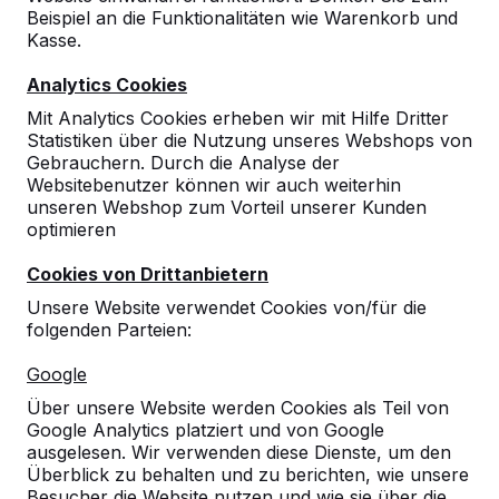
Beispiel an die Funktionalitäten wie Warenkorb und
10
Kasse.
Wir melden uns gern in ca. einem Jahr wieder
Analytics Cookies
bei Ihnen.
01-09-2017
Mit Analytics Cookies erheben wir mit Hilfe Dritter
Statistiken über die Nutzung unseres Webshops von
Gebrauchern. Durch die Analyse der
Websitebenutzer können wir auch weiterhin
unseren Webshop zum Vorteil unserer Kunden
optimieren
Cookies von Drittanbietern
Unsere Website verwendet Cookies von/für die
folgenden Parteien:
Google
Über unsere Website werden Cookies als Teil von
Google Analytics platziert und von Google
ausgelesen. Wir verwenden diese Dienste, um den
Überblick zu behalten und zu berichten, wie unsere
Besucher die Website nutzen und wie sie über die