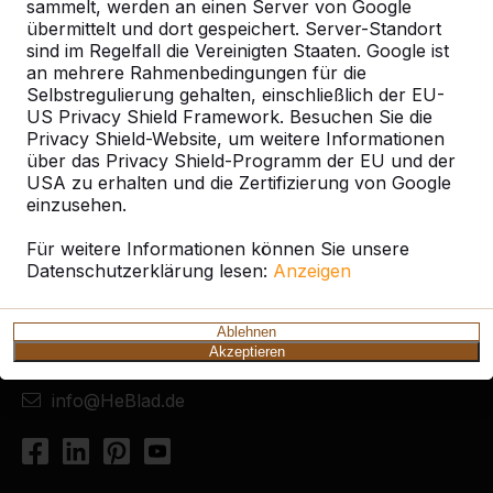
sammelt, werden an einen Server von Google
übermittelt und dort gespeichert. Server-Standort
sind im Regelfall die Vereinigten Staaten. Google ist
an mehrere Rahmenbedingungen für die
Selbstregulierung gehalten, einschließlich der EU-
US Privacy Shield Framework. Besuchen Sie die
Privacy Shield-Website, um weitere Informationen
über das Privacy Shield-Programm der EU und der
USA zu erhalten und die Zertifizierung von Google
Kontakt
einzusehen.
HeBlad Deutschland
Für weitere Informationen können Sie unsere
Diekerstraße 97
Datenschutzerklärung lesen:
Anzeigen
42781 Haan
Deutschland
Ablehnen
Akzeptieren
+49 212 934 77 25
info@HeBlad.de