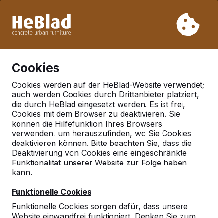
Aufgrund unseres Urlaubs liefern wir von Woche 31 bis
Woche 33 nicht. Bitte berücksichtigen Sie daher längere
Lieferzeiten.
Schon mehr als 30.000 Produkten verkauft
0
Cookies
Cookies werden auf der HeBlad-Website verwendet;
auch werden Cookies durch Drittanbieter platziert,
Deutschland
die durch HeBlad eingesetzt werden. Es ist frei,
Cookies mit dem Browser zu deaktivieren. Sie
Referenties in:
Leipzig
können die Hilfefunktion Ihres Browsers
verwenden, um herauszufinden, wo Sie Cookies
deaktivieren können. Bitte beachten Sie, dass die
Deaktivierung von Cookies eine eingeschränkte
Funktionalität unserer Website zur Folge haben
kann.
Funktionelle Cookies
Funktionelle Cookies sorgen dafür, dass unsere
Website einwandfrei funktioniert. Denken Sie zum