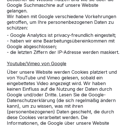
Google Suchmaschine auf unsere Website
gelangen.
Wir haben mit Google verschiedene Vorkehrungen
getroffen, um Ihre personenbezogenen Daten zu
Referenzen
schützen:
- Google Analytics ist privacy-freundlich eingestelt;
- haben wir eine Bearbeitungsübereinkommen mit
Unsere Produkte finden Sie in ganz Europa
Google abgeschlossen;
und darüber hinaus. Sehen Sie hier, wo Sie
- die letzten Ziffern der IP-Adresse werden maskiert.
ein HeBlad-Produkt in Ihrer Nähe finden.
Youtube/Vimeo von Google
Produkt
Über unsere Website werden Cookies platziert und
von YouTube und Vimeo gelesen, sobald ein
Alles anzeigen
eingebettetes Video angezeigt wird. Wir haben
keinen Einfluss auf die Nutzung der Daten durch
Kategorie
Google und/oder Dritte. Lesen Sie die Google-
Datenschutzerklärung (die sich regelmäßig ändern
Alles anzeigen
kann), um zu wissen, was mit ihren
(personenbezogenen) Daten geschieht, die durch
diese Cookies verarbeitet werden. Die
Ort oder Postleitzahl suchen
Informationen, die Google über unsere Website