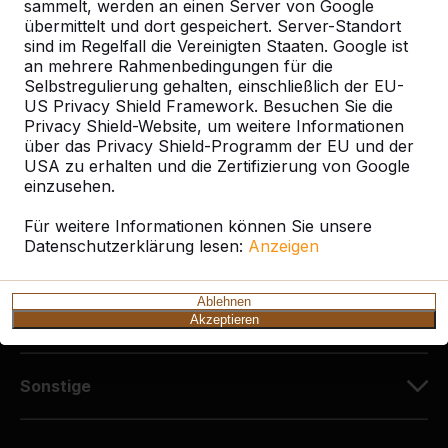
Diekerstraße 97
sammelt, werden an einen Server von Google
42781 Haan
übermittelt und dort gespeichert. Server-Standort
sind im Regelfall die Vereinigten Staaten. Google ist
Deutschland
an mehrere Rahmenbedingungen für die
Selbstregulierung gehalten, einschließlich der EU-
+49 212 934 77 25
US Privacy Shield Framework. Besuchen Sie die
info@HeBlad.de
Privacy Shield-Website, um weitere Informationen
über das Privacy Shield-Programm der EU und der
USA zu erhalten und die Zertifizierung von Google
einzusehen.
Für weitere Informationen können Sie unsere
Datenschutzerklärung lesen:
Anzeigen
Kundenservice
Ablehnen
Kategorien
Akzeptieren
Sonstige