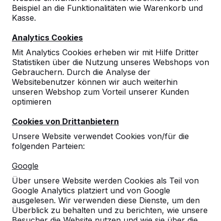
Beispiel an die Funktionalitäten wie Warenkorb und
Kasse.
Analytics Cookies
Mit Analytics Cookies erheben wir mit Hilfe Dritter
Statistiken über die Nutzung unseres Webshops von
Gebrauchern. Durch die Analyse der
Websitebenutzer können wir auch weiterhin
unseren Webshop zum Vorteil unserer Kunden
optimieren
Cookies von Drittanbietern
Unsere Website verwendet Cookies von/für die
folgenden Parteien:
Referenzen
Google
Unsere Produkte finden Sie in ganz Europa
Über unsere Website werden Cookies als Teil von
und darüber hinaus. Sehen Sie hier, wo Sie
Google Analytics platziert und von Google
ein HeBlad-Produkt in Ihrer Nähe finden.
ausgelesen. Wir verwenden diese Dienste, um den
Überblick zu behalten und zu berichten, wie unsere
Produkt
Besucher die Website nutzen und wie sie über die