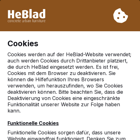
Aufgrund unseres Urlaubs liefern wir von Woche 31 bis
Woche 33 nicht. Bitte berücksichtigen Sie daher längere
Lieferzeiten.
Schon mehr als 30.000 Produkten verkauft
0
Cookies
Cookies werden auf der HeBlad-Website verwendet;
auch werden Cookies durch Drittanbieter platziert,
Deutschland
die durch HeBlad eingesetzt werden. Es ist frei,
Cookies mit dem Browser zu deaktivieren. Sie
Referenties in:
Sorup
können die Hilfefunktion Ihres Browsers
verwenden, um herauszufinden, wo Sie Cookies
deaktivieren können. Bitte beachten Sie, dass die
Deaktivierung von Cookies eine eingeschränkte
Geen reviews gevonden voor deze
Funktionalität unserer Website zur Folge haben
locatie.
kann.
Funktionelle Cookies
Funktionelle Cookies sorgen dafür, dass unsere
Website einwandfrei funktioniert. Denken Sie zum