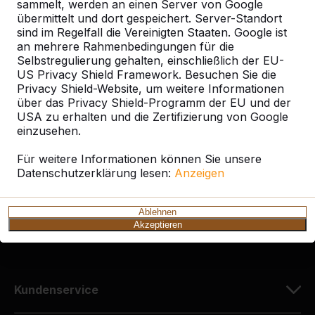
sammelt, werden an einen Server von Google
übermittelt und dort gespeichert. Server-Standort
sind im Regelfall die Vereinigten Staaten. Google ist
an mehrere Rahmenbedingungen für die
Selbstregulierung gehalten, einschließlich der EU-
Kontakt
US Privacy Shield Framework. Besuchen Sie die
Privacy Shield-Website, um weitere Informationen
HeBlad Deutschland
über das Privacy Shield-Programm der EU und der
Diekerstraße 97
USA zu erhalten und die Zertifizierung von Google
42781 Haan
einzusehen.
Deutschland
Für weitere Informationen können Sie unsere
Datenschutzerklärung lesen:
Anzeigen
+49 212 934 77 25
info@HeBlad.de
Ablehnen
Akzeptieren
Kundenservice