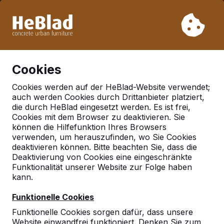
Aufgrund unseres Urlaubs liefern wir von Woche 31 bis
Woche 33 nicht. Bitte berücksichtigen Sie daher längere
Lieferzeiten.
Schon mehr als 30.000 Produkten verkauft
0
Cookies
Cookies werden auf der HeBlad-Website verwendet;
auch werden Cookies durch Drittanbieter platziert,
Deutschland
die durch HeBlad eingesetzt werden. Es ist frei,
Cookies mit dem Browser zu deaktivieren. Sie
Referenties in:
Leutkirch
können die Hilfefunktion Ihres Browsers
im allgau
verwenden, um herauszufinden, wo Sie Cookies
deaktivieren können. Bitte beachten Sie, dass die
Deaktivierung von Cookies eine eingeschränkte
Funktionalität unserer Website zur Folge haben
Geen reviews gevonden voor deze
kann.
locatie.
Funktionelle Cookies
Funktionelle Cookies sorgen dafür, dass unsere
Website einwandfrei funktioniert. Denken Sie zum