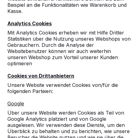
Beispiel an die Funktionalitäten wie Warenkorb und
Kasse.
Analytics Cookies
Mit Analytics Cookies erheben wir mit Hilfe Dritter
Statistiken über die Nutzung unseres Webshops von
Gebrauchern. Durch die Analyse der
Websitebenutzer können wir auch weiterhin
unseren Webshop zum Vorteil unserer Kunden
optimieren
Cookies von Drittanbietern
Unsere Website verwendet Cookies von/für die
folgenden Parteien:
Referenzen
Google
Über unsere Website werden Cookies als Teil von
Unsere Produkte finden Sie in ganz Europa
Google Analytics platziert und von Google
und darüber hinaus. Sehen Sie hier, wo Sie
ausgelesen. Wir verwenden diese Dienste, um den
ein HeBlad-Produkt in Ihrer Nähe finden.
Überblick zu behalten und zu berichten, wie unsere
Besucher die Website nutzen und wie sie über die